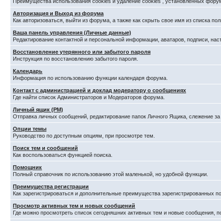
Преимущества использования cookies и удаление cookies , установленных фору
Авторизация и Выход из форума
Как авторизоваться, выйти из форума, а также как скрыть свое имя из списка п
Ваша панель управления (Личные данные)
Редактирование контактной и персональной информации, аватаров, подписи, нас
Восстановление утерянного или забытого пароля
Инструкция по восстановлению забытого пароля.
Календарь
Информация по использованию функции календаря форума.
Контакт с администрацией и доклад модератору о сообщениях
Где найти список Администраторов и Модераторов форума.
Личный ящик (PM)
Отправка личных сообщений, редактирование папок Личного Ящика, слежение з
Опции темы
Руководство по доступным опциям, при просмотре тем.
Поиск тем и сообщений
Как воспользоваться функцией поиска.
Помощник
Полный справочник по использованию этой маленькой, но удобной функции.
Преимущества регистрации
Как зарегистрироваться и дополнительные преимущества зарегистрированных по
Просмотр активных тем и новых сообщений
Где можно просмотреть список сегодняшних активных тем и новые сообщения, 