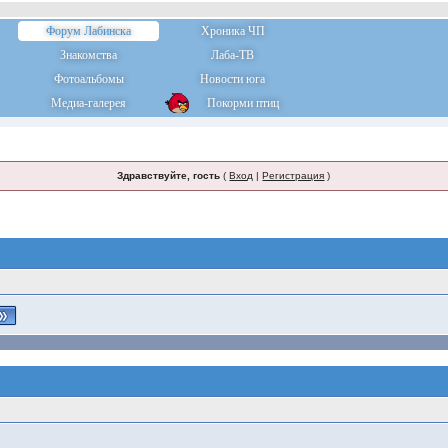
Форум Лабинска
Хроника ЧП
Знакомства
Лаба-ТВ
Фотоальбомы
Новости юга
Медиа-галерея
Покорми птиц
Здравствуйте, гость
(
Вход
|
Регистрация
)