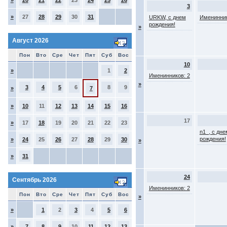
»
20
21
22
23
24
25
26
3
»
27
28
29
30
31
URKW, с днем
Именинник
рождения!
»
Август 2026
Пон
Вто
Сре
Чет
Пят
Суб
Вос
10
»
1
2
Именинников: 2
»
3
4
5
6
8
9
»
7
»
10
11
12
13
14
15
16
17
»
17
18
19
20
21
22
23
n1_, с дне
рождения!
»
24
25
26
27
28
29
30
»
»
31
24
Сентябрь 2026
Именинников: 2
Пон
Вто
Сре
Чет
Пят
Суб
Вос
»
»
1
2
3
4
5
6
»
7
8
9
10
11
12
13