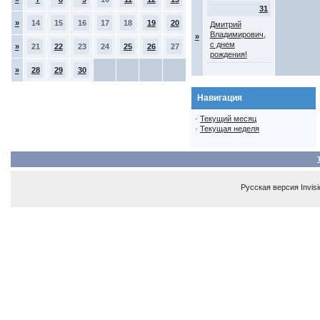
31
»
14
15
16
17
18
19
20
Дмитрий
Владимирович,
»
с днем
»
21
22
23
24
25
26
27
рождения!
»
28
29
30
Навигация
·
Текущий месяц
·
Текущая неделя
Русская версия
Invis