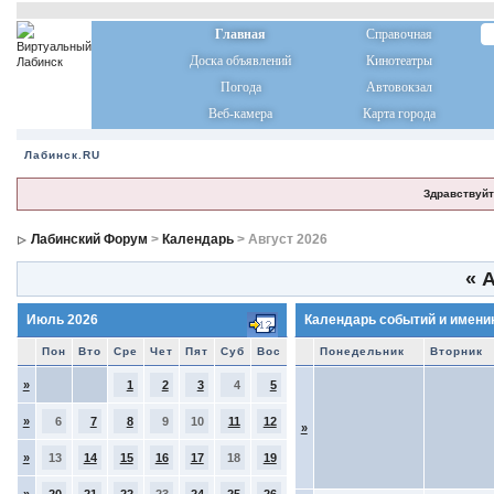
Главная
Справочная
Доска объявлений
Кинотеатры
Погода
Автовокзал
Веб-камера
Карта города
Лабинск.RU
Здравствуйт
Лабинский Форум
>
Календарь
> Август 2026
«
А
Июль 2026
Календарь событий и имени
Пон
Вто
Сре
Чет
Пят
Суб
Вос
Понедельник
Вторник
»
1
2
3
4
5
»
6
7
8
9
10
11
12
»
»
13
14
15
16
17
18
19