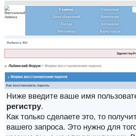
Главная
Справочная
Доска объявлений
Кинотеатры
Погода
Автовокзал
Веб-камера
Карта города
Лабинск.RU
Здравствуйт
Лабинский Форум
> Форма восстановления пароля
Форма восстановления пароля
Как восстановить пароль
Ниже введите ваше имя пользоват
регистру
.
Как только сделаете это, то получ
вашего запроса. Это нужно для тог