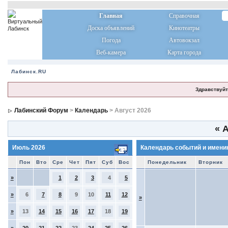
Главная
Справочная
Доска объявлений
Кинотеатры
Погода
Автовокзал
Веб-камера
Карта города
Лабинск.RU
Здравствуйт
Лабинский Форум
>
Календарь
> Август 2026
«
А
Июль 2026
Календарь событий и имени
Пон
Вто
Сре
Чет
Пят
Суб
Вос
Понедельник
Вторник
»
1
2
3
4
5
»
6
7
8
9
10
11
12
»
»
13
14
15
16
17
18
19