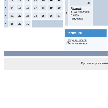
31
»
14
15
16
17
18
19
20
Дмитрий
Владимирович,
»
с днем
»
21
22
23
24
25
26
27
рождения!
»
28
29
30
Навигация
·
Текущий месяц
·
Текущая неделя
Русская версия
Invis