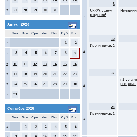
»
20
21
22
23
24
25
26
3
»
27
28
29
30
31
URKW, с днем
Именинник
рождения!
»
Август 2026
Пон
Вто
Сре
Чет
Пят
Суб
Вос
10
»
1
2
Именинников: 2
»
3
4
5
6
7
8
»
9
»
10
11
12
13
14
15
16
17
»
17
18
19
20
21
22
23
n1_, с дне
рождения!
»
24
25
26
27
28
29
30
»
»
31
24
Сентябрь 2026
Именинников: 2
Пон
Вто
Сре
Чет
Пят
Суб
Вос
»
»
1
2
3
4
5
6
»
7
8
9
10
11
12
13