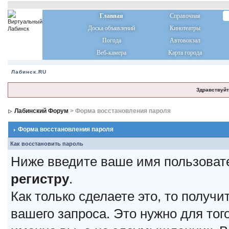
Главная
Справочная
Доска объявлений
Кинотеатры
Погода
Автовокзал
Веб-камера
Карта города
Лабинск.RU
Здравствуйт
Лабинский Форум
> Форма восстановления пароля
Форма восстановления пароля
Как восстановить пароль
Ниже введите ваше имя пользоват
регистру
.
Как только сделаете это, то получ
вашего запроса. Это нужно для тог