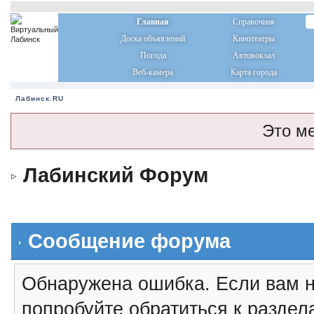
Главная
Справочная
Доска объявлений
Кинотеатры
Погода
Автовокзал
Веб-камера
Карта города
Лабинск.RU
Это м
Лабинский Форум
Сообщение форума
Обнаружена ошибка. Если вам н
попробуйте обратиться к разде