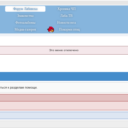
Форум Лабинска
Хроника ЧП
Знакомства
Лаба-ТВ
Фотоальбомы
Новости юга
Медиа-галерея
Покорми птиц
Это меню отключено
ться к разделам помощи.