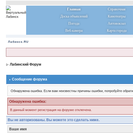
Главная
Справочная
Доска объявлений
Кинотеатры
Погода
Автовокзал
Веб-камера
Карта города
Лабинск.RU
Лабинский Форум
Сообщение форума
Обнаружена ошибка. Если вам неизвестны причины ошибки, попробуйте обрати
Обнаружена ошибка:
В данный момент регистрация на форуме отключена.
Вы не авторизованы. Вы можете это сделать ниже.
Ваше имя