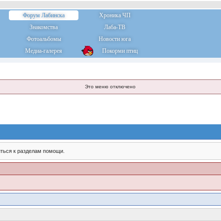
Форум Лабинска
Хроника ЧП
Знакомства
Лаба-ТВ
Фотоальбомы
Новости юга
Медиа-галерея
Покорми птиц
Это меню отключено
ться к разделам помощи.