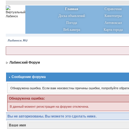
Главная
Справочная
Доска объявлений
Кинотеатры
Погода
Автовокзал
Веб-камера
Карта города
Лабинск.RU
Лабинский Форум
Сообщение форума
Обнаружена ошибка. Если вам неизвестны причины ошибки, попробуйте обрати
Обнаружена ошибка:
В данный момент регистрация на форуме отключена.
Вы не авторизованы. Вы можете это сделать ниже.
Ваше имя