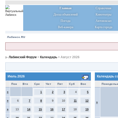
Главная
Справочная
Доска объявлений
Кинотеатры
Погода
Автовокзал
Веб-камера
Карта города
Лабинск.RU
Лабинский Форум
>
Календарь
> Август 2026
Июль 2026
Календарь с
Пон
Вто
Сре
Чет
Пят
Суб
Вос
Понедель
»
1
2
3
4
5
»
6
7
8
9
10
11
12
»
»
13
14
15
16
17
18
19