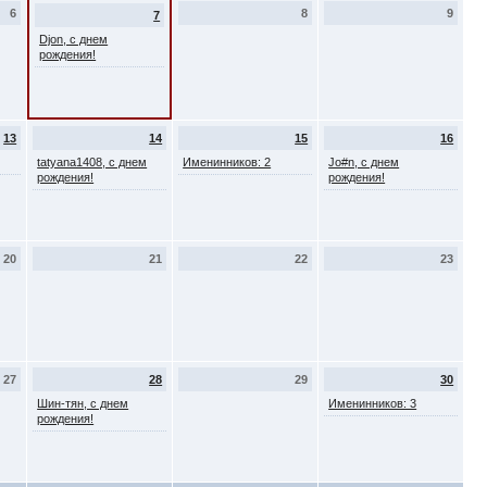
6
8
9
7
Djon, с днем
рождения!
13
14
15
16
tatyana1408, с днем
Именинников: 2
Jo#n, с днем
рождения!
рождения!
20
21
22
23
27
28
29
30
Шин-тян, с днем
Именинников: 3
рождения!