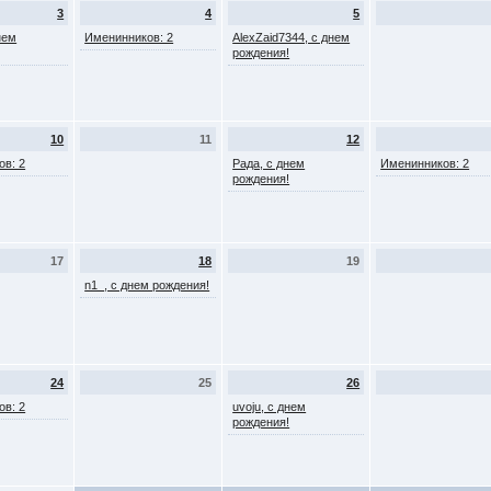
3
4
5
нем
Именинников: 2
AlexZaid7344, с днем
рождения!
10
11
12
ов: 2
Рада, с днем
Именинников: 2
рождения!
17
18
19
n1_, с днем рождения!
24
25
26
ов: 2
uvoju, с днем
рождения!