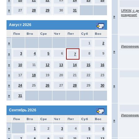
»
20
21
22
23
24
25
26
»
27
28
29
30
31
URKW, с д
рождения!
»
Август 2026
Пон
Вто
Сре
Чет
Пят
Суб
Вос
»
1
2
Именинник
»
3
4
5
6
8
9
»
7
»
10
11
12
13
14
15
16
»
17
18
19
20
21
22
23
»
24
25
26
27
28
29
30
»
»
31
Сентябрь 2026
Именинник
Пон
Вто
Сре
Чет
Пят
Суб
Вос
»
»
1
2
3
4
5
6
»
7
8
9
10
11
12
13