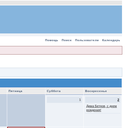
Помощь
Поиск
Пользователи
Календарь
Пятница
Суббота
Воскресенье
1
2
Дима Бетров, с днем
рождения!