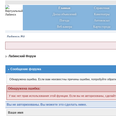
Главная
Справочная
Доска объявлений
Кинотеатры
Погода
Автовокзал
Веб-камера
Карта города
Лабинск.RU
Лабинский Форум
Сообщение форума
Обнаружена ошибка. Если вам неизвестны причины ошибки, попробуйте обрати
Обнаружена ошибка:
У вас нет прав использования этой функции. Если вы не авторизованы, сделайт
Вы не авторизованы. Вы можете это сделать ниже.
Ваше имя