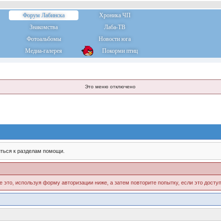
Форум Лабинска
Хроника ЧП
Знакомства
Лаба-ТВ
Фотоальбомы
Новости юга
Медиа-галерея
Покорми птиц
Это меню отключено
ться к разделам помощи.
е это, используя форму авторизации ниже, а затем повторите попытку, если это доступ