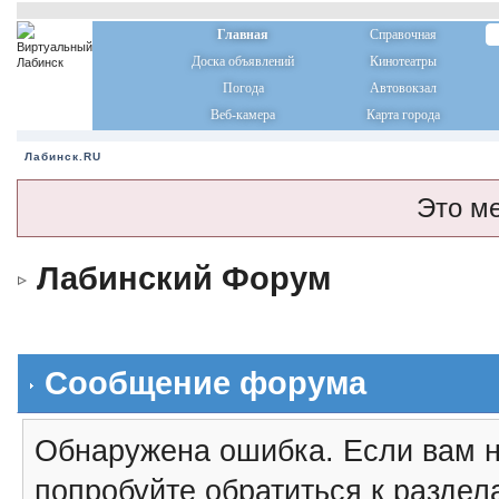
Главная
Справочная
Доска объявлений
Кинотеатры
Погода
Автовокзал
Веб-камера
Карта города
Лабинск.RU
Это м
Лабинский Форум
Сообщение форума
Обнаружена ошибка. Если вам н
попробуйте обратиться к разде