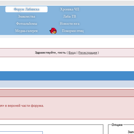
Форум Лабинска
Хроника ЧП
Знакомства
Лаба-ТВ
Фотоальбомы
Новости юга
Медиа-галерея
Покорми птиц
Здравствуйте, гость
(
Вход
|
Регистрация
)
ия» в верхней части форума.
Опции
Зап