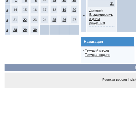
31
»
14
15
16
17
18
19
20
Дмитрий
Владимирович,
»
с днем
»
21
22
23
24
25
26
27
рождения!
»
28
29
30
Навигация
·
Текущий месяц
·
Текущая неделя
Русская версия
Invis