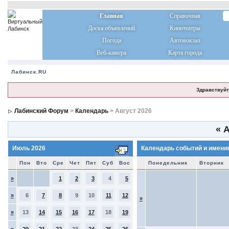
Главная
Справочная
Доска объявлений
Кинотеатры
Погода
Автовокзал
Веб-камера
Карта города
Лабинск.RU
Здравствуйт
Лабинский Форум
>
Календарь
> Август 2026
«
А
Июль 2026
Календарь событий и имени
Пон
Вто
Сре
Чет
Пят
Суб
Вос
Понедельник
Вторник
»
1
2
3
4
5
»
6
7
8
9
10
11
12
»
»
13
14
15
16
17
18
19