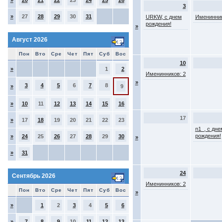
»
20
21
22
23
24
25
26
3
»
27
28
29
30
31
URKW, с днем
Именинник
рождения!
»
Август 2026
Пон
Вто
Сре
Чет
Пят
Суб
Вос
10
»
1
2
Именинников: 2
»
3
4
5
6
7
8
»
9
»
10
11
12
13
14
15
16
17
»
17
18
19
20
21
22
23
n1_, с дне
рождения!
»
24
25
26
27
28
29
30
»
»
31
24
Сентябрь 2026
Именинников: 2
Пон
Вто
Сре
Чет
Пят
Суб
Вос
»
»
1
2
3
4
5
6
»
7
8
9
10
11
12
13