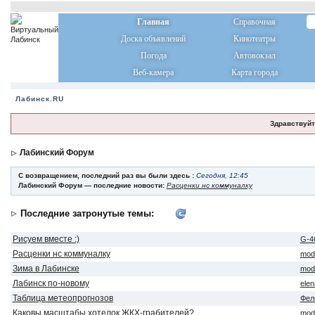
Главная
Справочная
Доска объявлений
Кинотеатры
Погода
Автовокзал
Веб-камера
Карта города
Лабинск.RU
Здравствуйт
Лабинский Форум
С возвращением, последний раз вы были здесь :
Сегодня, 12:45
Лабинский Форум — последние новости:
Расценки нс коммуналку
Последние затронутые темы:
Рисуем вместе :)
G-4
Расценки нс коммуналку
mod
Зима в Лабинске
mod
Лабинск по-новому
ele
Таблица метеопрогнозов
Фел
Каковы масштабы хотелок ЖКХ-грабителей?
mod