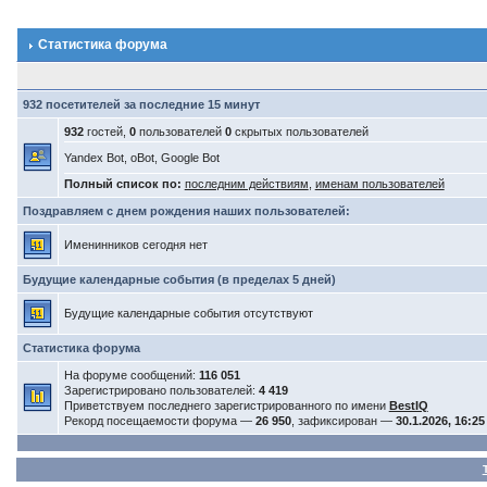
Статистика форума
932 посетителей за последние 15 минут
932
гостей,
0
пользователей
0
скрытых пользователей
Yandex Bot, oBot, Google Bot
Полный список по:
последним действиям
,
именам пользователей
Поздравляем с днем рождения наших пользователей:
Именинников сегодня нет
Будущие календарные события (в пределах 5 дней)
Будущие календарные события отсутствуют
Статистика форума
На форуме сообщений:
116 051
Зарегистрировано пользователей:
4 419
Приветствуем последнего зарегистрированного по имени
BestIQ
Рекорд посещаемости форума —
26 950
, зафиксирован —
30.1.2026, 16:25