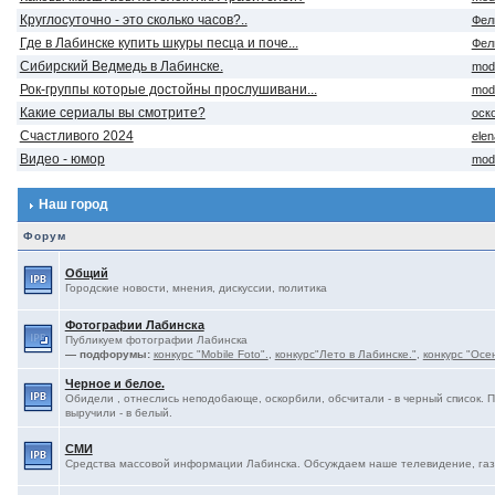
Круглосуточно - это сколько часов?..
Фел
Где в Лабинске купить шкуры песца и поче...
Фел
Сибирский Ведмедь в Лабинске.
mod
Рок-группы которые достойны прослушивани...
mod
Какие сериалы вы смотрите?
оск
Счастливого 2024
ele
Видео - юмор
mod
Наш город
Форум
Общий
Городские новости, мнения, дискуссии, политика
Фотографии Лабинска
Публикуем фотографии Лабинска
— подфорумы:
конкурс "Mobile Foto".
,
конкурс"Лето в Лабинске."
,
конкурс "Осе
Черное и белое.
Обидели , отнеслись неподобающе, оскорбили, обсчитали - в черный список. 
выручили - в белый.
СМИ
Средства массовой информации Лабинска. Обсуждаем наше телевидение, газе