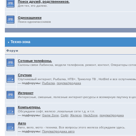
Поиск друзей, родственников.
Для тех, кто далеко.
Однокашники
Поиск одноклассников
Техно-зона
Форум
Сотовые телефоны.
Салоны связи Лабинска, модели телефонов, ремонт, контент, Операторы сотово
Спутник
Спутниковый интернет, Рыбалка, НТВ+, Триколор ТВ , HotBird и все оспутниковы
— подфорумы:
Рыбалка
,
покупка/продажа
Интернет
Интересные, смешные, полезные интернет-ресурсы и всемирную паутину в це
Компьютеры.
Обсуждаем софт, железо ,локальные сети т.д. и т.п.
— подфорумы:
Game Zone
,
Софт
,
Железо
,
HackZone
,
покупка/продажа
Авто
Авто, вело, мото - техника. Все вопросы этого железа обсуждаем здесь.
— подфорумы:
Покупка/продажа авто