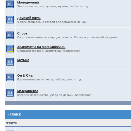
Молодежный
Знакомства, отдых, тусовки, музыка, fashion и т. д.
Дамский клуб.
Форум специально создан для девушек и женщин.
Спорт
Спортивные новости в городе , в мире. Околоспортивные обсуждения.
Знакомства на meet.labinsk.ru
Открылся сервис знакомств на Лабинск@ру.
Музыка
Он & Она
Взаимоотношения полов, любовь, секс и т. д.
Материнство
вопросы материнства, ухода за детьми, воспитания
Поиск
Форум