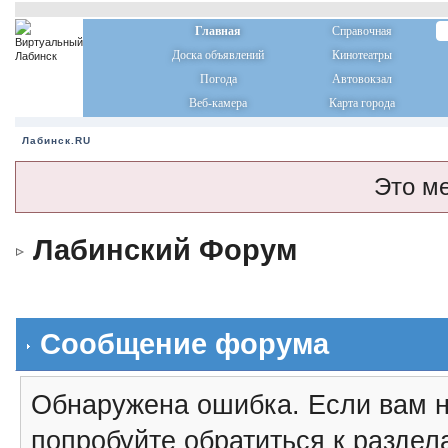
Главная
Справочная
Доска объявлений
Кинотеатры
Погода
Автовокзал
Веб-камера
Карта города
Лабинск.RU
Это м
Лабинский Форум
Сообщение форума
Обнаружена ошибка. Если вам н
попробуйте обратиться к разде