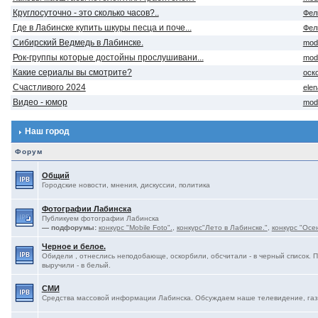
Круглосуточно - это сколько часов?..
Фел
Где в Лабинске купить шкуры песца и поче...
Фел
Сибирский Ведмедь в Лабинске.
mod
Рок-группы которые достойны прослушивани...
mod
Какие сериалы вы смотрите?
оск
Счастливого 2024
ele
Видео - юмор
mod
Наш город
Форум
Общий
Городские новости, мнения, дискуссии, политика
Фотографии Лабинска
Публикуем фотографии Лабинска
— подфорумы:
конкурс "Mobile Foto".
,
конкурс"Лето в Лабинске."
,
конкурс "Осе
Черное и белое.
Обидели , отнеслись неподобающе, оскорбили, обсчитали - в черный список. 
выручили - в белый.
СМИ
Средства массовой информации Лабинска. Обсуждаем наше телевидение, газе