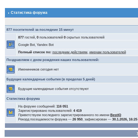
Статистика форума
877 посетителей за последние 15 минут
877
гостей,
0
пользователей
0
скрытых пользователей
Google Bot, Yandex Bot
Полный список по:
последним действиям
,
именам пользователей
Поздравляем с днем рождения наших пользователей:
Именинников сегодня нет
Будущие календарные события (в пределах 5 дней)
Будущие календарные события отсутствуют
Статистика форума
На форуме сообщений:
116 051
Зарегистрировано пользователей:
4 419
Приветствуем последнего зарегистрированного по имени
BestIQ
Рекорд посещаемости форума —
26 950
, зафиксирован —
30.1.2026, 16:25