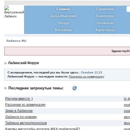
Главная
Справочная
Доска объявлений
Кинотеатры
Погода
Автовокзал
Веб-камера
Карта города
Лабинск.RU
Здравствуйт
Лабинский Форум
С возвращением, последний раз вы были здесь :
Сегодня, 21:21
Лабинский Форум — последние новости:
Расценки нс коммуналку
Последние затронутые темы:
Рисуем вместе :)
G-4
Расценки нс коммуналку
mod
Зима в Лабинске
mod
Лабинск по-новому
ele
Таблица метеопрогнозов
Фел
Каковы масштабы хотелок ЖКХ-грабителей?
mod