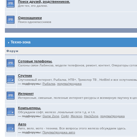
Поиск друзей, родственников.
Для тех, кто далеко.
Однокашники
Поиск одноклассников
Техно-зона
Форум
Сотовые телефоны.
Салоны связи Лабинска, модели телефонов, ремонт, контент, Операторы сотово
Спутник
Спутниковый интернет, Рыбалка, НТВ+, Триколор ТВ , HotBird и все оспутниковы
— подфорумы:
Рыбалка
,
покупка/продажа
Интернет
Интересные, смешные, полезные интернет-ресурсы и всемирную паутину в це
Компьютеры.
Обсуждаем софт, железо ,локальные сети т.д. и т.п.
— подфорумы:
Game Zone
,
Софт
,
Железо
,
HackZone
,
покупка/продажа
Авто
Авто, вело, мото - техника. Все вопросы этого железа обсуждаем здесь.
— подфорумы:
Покупка/продажа авто