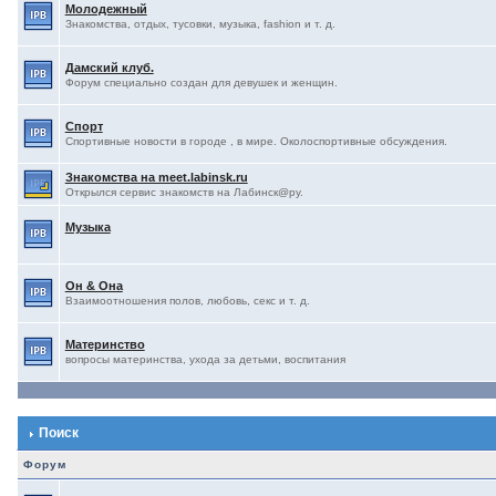
Молодежный
Знакомства, отдых, тусовки, музыка, fashion и т. д.
Дамский клуб.
Форум специально создан для девушек и женщин.
Спорт
Спортивные новости в городе , в мире. Околоспортивные обсуждения.
Знакомства на meet.labinsk.ru
Открылся сервис знакомств на Лабинск@ру.
Музыка
Он & Она
Взаимоотношения полов, любовь, секс и т. д.
Материнство
вопросы материнства, ухода за детьми, воспитания
Поиск
Форум