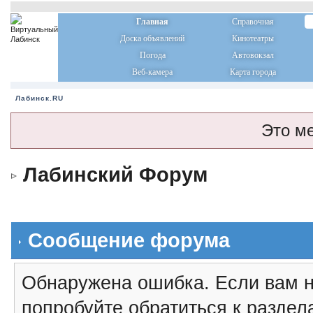
Главная
Справочная
Доска объявлений
Кинотеатры
Погода
Автовокзал
Веб-камера
Карта города
Лабинск.RU
Это м
Лабинский Форум
Сообщение форума
Обнаружена ошибка. Если вам н
попробуйте обратиться к разде