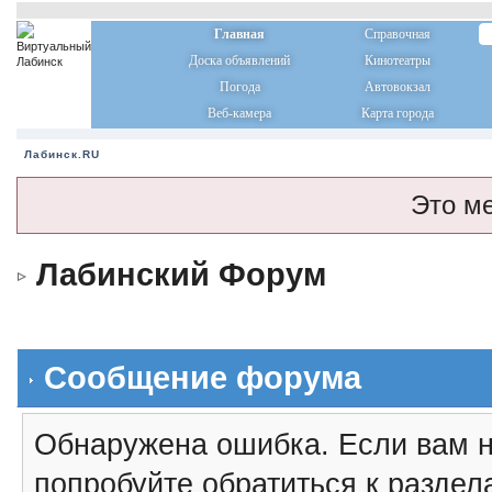
Главная
Справочная
Доска объявлений
Кинотеатры
Погода
Автовокзал
Веб-камера
Карта города
Лабинск.RU
Это м
Лабинский Форум
Сообщение форума
Обнаружена ошибка. Если вам н
попробуйте обратиться к разде