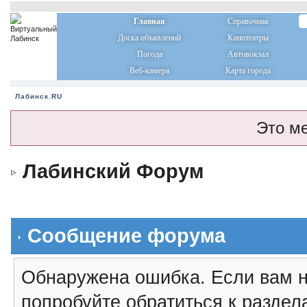
Главная
Справочная
Доска объявлений
Кинотеатры
Погода
Автовокзал
Веб-камера
Карта города
Лабинск.RU
Это м
Лабинский Форум
Сообщение форума
Обнаружена ошибка. Если вам н
попробуйте обратиться к разде