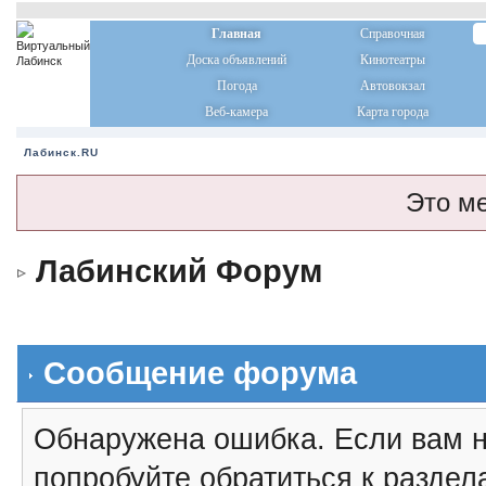
Главная
Справочная
Доска объявлений
Кинотеатры
Погода
Автовокзал
Веб-камера
Карта города
Лабинск.RU
Это м
Лабинский Форум
Сообщение форума
Обнаружена ошибка. Если вам н
попробуйте обратиться к разде