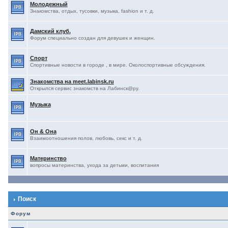
Молодежный
Знакомства, отдых, тусовки, музыка, fashion и т. д.
Дамский клуб.
Форум специально создан для девушек и женщин.
Спорт
Спортивные новости в городе , в мире. Околоспортивные обсуждения.
Знакомства на meet.labinsk.ru
Открылся сервис знакомств на Лабинск@ру.
Музыка
Он & Она
Взаимоотношения полов, любовь, секс и т. д.
Материнство
вопросы материнства, ухода за детьми, воспитания
Поиск
Форум