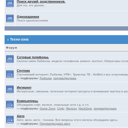
Поиск друзей, родственников.
Для тех, кто далеко.
Однокашники
Поиск одноклассников
Техно-зона
Форум
Сотовые телефоны.
Салоны связи Лабинска, модели телефонов, ремонт, контент, Операторы сотово
Спутник
Спутниковый интернет, Рыбалка, НТВ+, Триколор ТВ , HotBird и все оспутниковы
— подфорумы:
Рыбалка
,
покупка/продажа
Интернет
Интересные, смешные, полезные интернет-ресурсы и всемирную паутину в це
Компьютеры.
Обсуждаем софт, железо ,локальные сети т.д. и т.п.
— подфорумы:
Game Zone
,
Софт
,
Железо
,
HackZone
,
покупка/продажа
Авто
Авто, вело, мото - техника. Все вопросы этого железа обсуждаем здесь.
— подфорумы:
Покупка/продажа авто