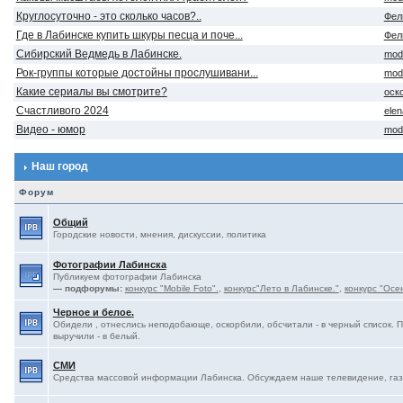
Круглосуточно - это сколько часов?..
Фел
Где в Лабинске купить шкуры песца и поче...
Фел
Сибирский Ведмедь в Лабинске.
mod
Рок-группы которые достойны прослушивани...
mod
Какие сериалы вы смотрите?
оск
Счастливого 2024
ele
Видео - юмор
mod
Наш город
Форум
Общий
Городские новости, мнения, дискуссии, политика
Фотографии Лабинска
Публикуем фотографии Лабинска
— подфорумы:
конкурс "Mobile Foto".
,
конкурс"Лето в Лабинске."
,
конкурс "Осе
Черное и белое.
Обидели , отнеслись неподобающе, оскорбили, обсчитали - в черный список. 
выручили - в белый.
СМИ
Средства массовой информации Лабинска. Обсуждаем наше телевидение, газе