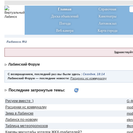
Главная
Справочная
Доска объявлений
Кинотеатры
Погода
Автовокзал
Веб-камера
Карта города
Лабинск.RU
Здравствуйт
Лабинский Форум
С возвращением, последний раз вы были здесь :
Сегодня, 18:14
Лабинский Форум — последние новости:
Расценки нс коммуналку
Последние затронутые темы:
Рисуем вместе :)
G-4
Расценки нс коммуналку
mod
Зима в Лабинске
mod
Лабинск по-новому
ele
Таблица метеопрогнозов
Фел
Каковы масштабы хотелок ЖКХ-грабителей?
mod