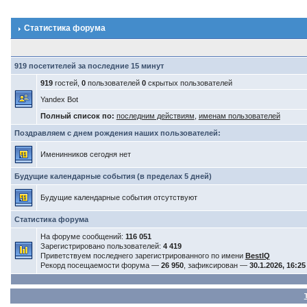
Статистика форума
919 посетителей за последние 15 минут
919
гостей,
0
пользователей
0
скрытых пользователей
Yandex Bot
Полный список по:
последним действиям
,
именам пользователей
Поздравляем с днем рождения наших пользователей:
Именинников сегодня нет
Будущие календарные события (в пределах 5 дней)
Будущие календарные события отсутствуют
Статистика форума
На форуме сообщений:
116 051
Зарегистрировано пользователей:
4 419
Приветствуем последнего зарегистрированного по имени
BestIQ
Рекорд посещаемости форума —
26 950
, зафиксирован —
30.1.2026, 16:25