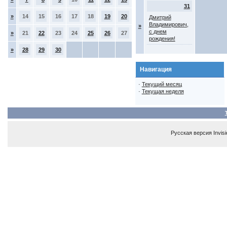
31
»
14
15
16
17
18
19
20
Дмитрий
Владимирович,
»
с днем
»
21
22
23
24
25
26
27
рождения!
»
28
29
30
Навигация
·
Текущий месяц
·
Текущая неделя
Русская версия
Invis