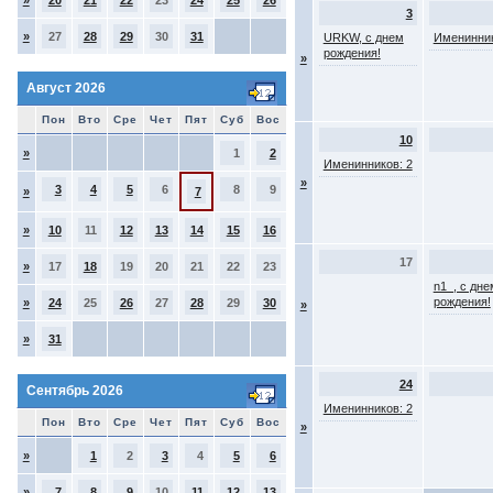
»
20
21
22
23
24
25
26
3
»
27
28
29
30
31
URKW, с днем
Именинник
рождения!
»
Август 2026
Пон
Вто
Сре
Чет
Пят
Суб
Вос
10
»
1
2
Именинников: 2
»
3
4
5
6
8
9
»
7
»
10
11
12
13
14
15
16
17
»
17
18
19
20
21
22
23
n1_, с дне
рождения!
»
24
25
26
27
28
29
30
»
»
31
24
Сентябрь 2026
Именинников: 2
Пон
Вто
Сре
Чет
Пят
Суб
Вос
»
»
1
2
3
4
5
6
»
7
8
9
10
11
12
13