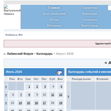
Главная
Справочная
Доска объявлений
Кинотеатры
Погода
Автовокзал
Веб-камера
Карта города
Лабинск.RU
Здравствуйт
Лабинский Форум
>
Календарь
> Август 2026
«
А
Июль 2026
Календарь событий и имени
Пон
Вто
Сре
Чет
Пят
Суб
Вос
Понедельник
Вторник
»
1
2
3
4
5
»
6
7
8
9
10
11
12
»
»
13
14
15
16
17
18
19