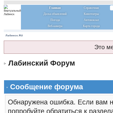
Главная
Справочная
Доска объявлений
Кинотеатры
Погода
Автовокзал
Веб-камера
Карта города
Лабинск.RU
Это м
Лабинский Форум
Сообщение форума
Обнаружена ошибка. Если вам н
попробуйте обратиться к разде