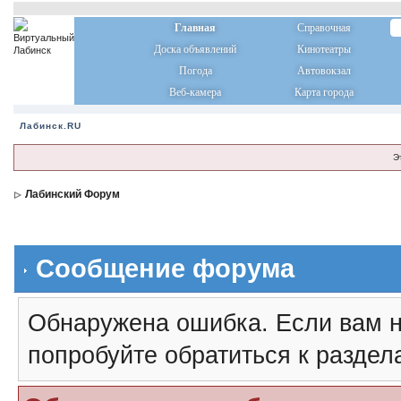
Главная
Справочная
Доска объявлений
Кинотеатры
Погода
Автовокзал
Веб-камера
Карта города
Лабинск.RU
Э
Лабинский Форум
Сообщение форума
Обнаружена ошибка. Если вам н
попробуйте обратиться к разде