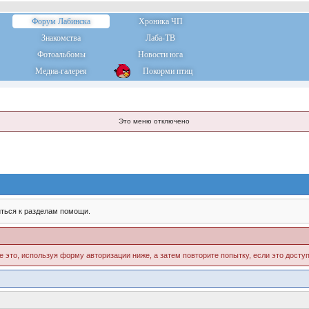
Форум Лабинска
Хроника ЧП
Знакомства
Лаба-ТВ
Фотоальбомы
Новости юга
Медиа-галерея
Покорми птиц
Это меню отключено
ться к разделам помощи.
е это, используя форму авторизации ниже, а затем повторите попытку, если это доступ