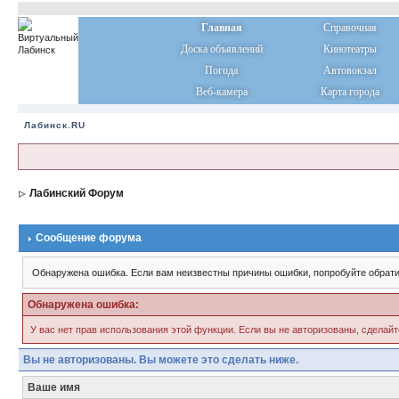
Главная
Справочная
Доска объявлений
Кинотеатры
Погода
Автовокзал
Веб-камера
Карта города
Лабинск.RU
Лабинский Форум
Сообщение форума
Обнаружена ошибка. Если вам неизвестны причины ошибки, попробуйте обрати
Обнаружена ошибка:
У вас нет прав использования этой функции. Если вы не авторизованы, сделайт
Вы не авторизованы. Вы можете это сделать ниже.
Ваше имя