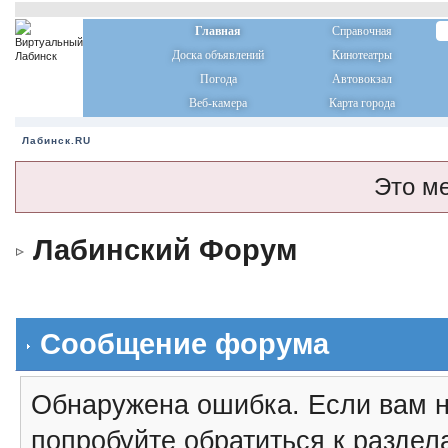
Главная
Справочная
Доска объявлений
Кинотеатры
Погода
Автовокзал
Веб-камера
Карта города
Лабинск.RU
Это м
Лабинский Форум
Сообщение форума
Обнаружена ошибка. Если вам н
попробуйте обратиться к разде