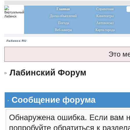
Главная
Справочная
Доска объявлений
Кинотеатры
Погода
Автовокзал
Веб-камера
Карта города
Лабинск.RU
Это м
Лабинский Форум
Сообщение форума
Обнаружена ошибка. Если вам н
попробуйте обратиться к разде