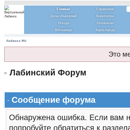
Главная
Справочная
Доска объявлений
Кинотеатры
Погода
Автовокзал
Веб-камера
Карта города
Лабинск.RU
Это м
Лабинский Форум
Сообщение форума
Обнаружена ошибка. Если вам н
попробуйте обратиться к разде