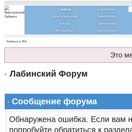
Главная
Справочная
Доска объявлений
Кинотеатры
Погода
Автовокзал
Веб-камера
Карта города
Лабинск.RU
Это м
Лабинский Форум
Сообщение форума
Обнаружена ошибка. Если вам н
попробуйте обратиться к разде