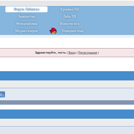
Форум Лабинска
Хроника ЧП
Знакомства
Лаба-ТВ
Фотоальбомы
Новости юга
Медиа-галерея
Покорми птиц
Здравствуйте, гость
(
Вход
|
Регистрация
)