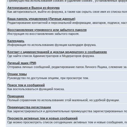
Преимущества использования cookies и удаление cookies , установленных фору
Авторизация и Выход из форума
Как авторизоваться, выйти из форума, а также как скрыть свое имя из списка п
Ваша панель управления (Личные данные)
Редактирование контактной и персональной информации, аватаров, подписи, нас
Восстановление утерянного или забытого пароля
Инструкция по восстановлению забытого пароля.
Календарь
Информация по использованию функции календаря форума.
Контакт с администрацией и доклад модератору о сообщениях
Где найти список Администраторов и Модераторов форума.
Личный ящик (PM)
Отправка личных сообщений, редактирование папок Личного Ящика, слежение з
Опции темы
Руководство по доступным опциям, при просмотре тем.
Поиск тем и сообщений
Как воспользоваться функцией поиска.
Помощник
Полный справочник по использованию этой маленькой, но удобной функции.
Преимущества регистрации
Как зарегистрироваться и дополнительные преимущества зарегистрированных по
Просмотр активных тем и новых сообщений
Где можно просмотреть список сегодняшних активных тем и новые сообщения, 