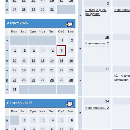
»
20
21
22
23
24
25
26
3
»
27
28
29
30
31
URKW, с днем
Именинник
рождения!
»
Август 2026
Пон
Вто
Сре
Чет
Пят
Суб
Вос
10
»
1
2
Именинников: 2
»
3
4
5
6
7
9
»
8
»
10
11
12
13
14
15
16
17
»
17
18
19
20
21
22
23
n1_, с дне
рождения!
»
24
25
26
27
28
29
30
»
»
31
24
Сентябрь 2026
Именинников: 2
Пон
Вто
Сре
Чет
Пят
Суб
Вос
»
»
1
2
3
4
5
6
»
7
8
9
10
11
12
13