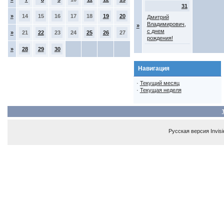
31
»
14
15
16
17
18
19
20
Дмитрий
Владимирович,
»
с днем
»
21
22
23
24
25
26
27
рождения!
»
28
29
30
Навигация
·
Текущий месяц
·
Текущая неделя
Русская версия
Invis