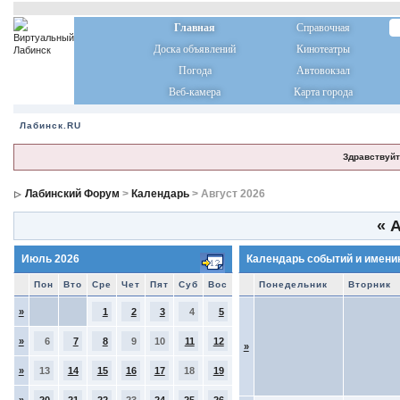
Главная
Справочная
Доска объявлений
Кинотеатры
Погода
Автовокзал
Веб-камера
Карта города
Лабинск.RU
Здравствуйт
Лабинский Форум
>
Календарь
> Август 2026
«
А
Июль 2026
Календарь событий и имени
Пон
Вто
Сре
Чет
Пят
Суб
Вос
Понедельник
Вторник
»
1
2
3
4
5
»
6
7
8
9
10
11
12
»
»
13
14
15
16
17
18
19