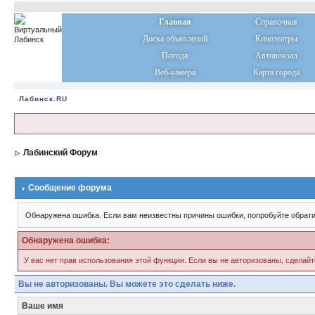
Главная
Справочная
Доска объявлений
Кинотеатры
Погода
Автовокзал
Веб-камера
Карта города
Лабинск.RU
Лабинский Форум
Сообщение форума
Обнаружена ошибка. Если вам неизвестны причины ошибки, попробуйте обрати
Обнаружена ошибка:
У вас нет прав использования этой функции. Если вы не авторизованы, сделайт
Вы не авторизованы. Вы можете это сделать ниже.
Ваше имя