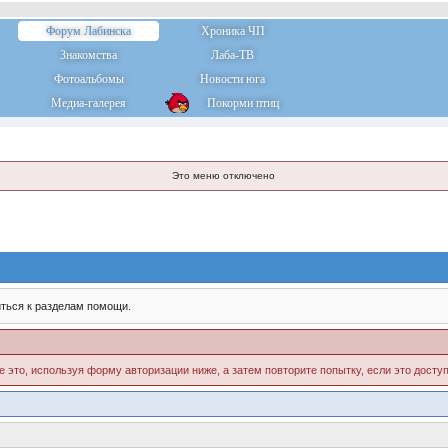
Форум Лабинска
Хроника ЧП
Знакомства
Лаба-ТВ
Фотоальбомы
Новости юга
Медиа-галерея
Покорми птиц
Это меню отключено
ться к разделам помощи.
е это, используя форму авторизации ниже, а затем повторите попытку, если это доступ