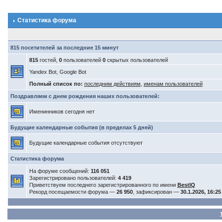
Статистика форума
815 посетителей за последние 15 минут
815
гостей,
0
пользователей
0
скрытых пользователей
Yandex Bot, Google Bot
Полный список по:
последним действиям
,
именам пользователей
Поздравляем с днем рождения наших пользователей:
Именинников сегодня нет
Будущие календарные события (в пределах 5 дней)
Будущие календарные события отсутствуют
Статистика форума
На форуме сообщений:
116 051
Зарегистрировано пользователей:
4 419
Приветствуем последнего зарегистрированного по имени
BestIQ
Рекорд посещаемости форума —
26 950
, зафиксирован —
30.1.2026, 16:25