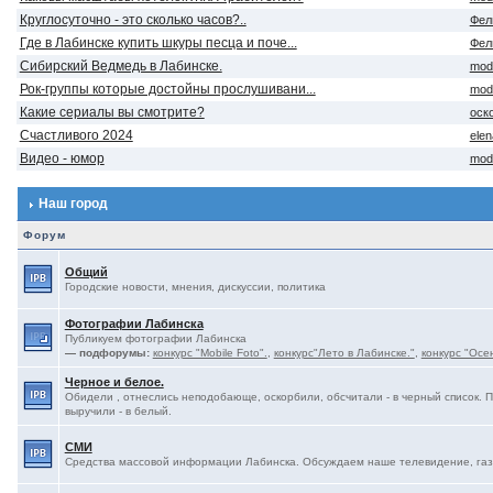
Круглосуточно - это сколько часов?..
Фел
Где в Лабинске купить шкуры песца и поче...
Фел
Сибирский Ведмедь в Лабинске.
mod
Рок-группы которые достойны прослушивани...
mod
Какие сериалы вы смотрите?
оск
Счастливого 2024
ele
Видео - юмор
mod
Наш город
Форум
Общий
Городские новости, мнения, дискуссии, политика
Фотографии Лабинска
Публикуем фотографии Лабинска
— подфорумы:
конкурс "Mobile Foto".
,
конкурс"Лето в Лабинске."
,
конкурс "Осе
Черное и белое.
Обидели , отнеслись неподобающе, оскорбили, обсчитали - в черный список. 
выручили - в белый.
СМИ
Средства массовой информации Лабинска. Обсуждаем наше телевидение, газе