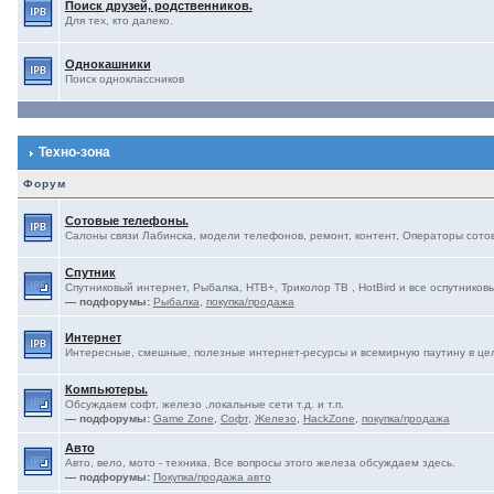
Поиск друзей, родственников.
Для тех, кто далеко.
Однокашники
Поиск одноклассников
Техно-зона
Форум
Сотовые телефоны.
Салоны связи Лабинска, модели телефонов, ремонт, контент, Операторы сотово
Спутник
Спутниковый интернет, Рыбалка, НТВ+, Триколор ТВ , HotBird и все оспутниковы
— подфорумы:
Рыбалка
,
покупка/продажа
Интернет
Интересные, смешные, полезные интернет-ресурсы и всемирную паутину в це
Компьютеры.
Обсуждаем софт, железо ,локальные сети т.д. и т.п.
— подфорумы:
Game Zone
,
Софт
,
Железо
,
HackZone
,
покупка/продажа
Авто
Авто, вело, мото - техника. Все вопросы этого железа обсуждаем здесь.
— подфорумы:
Покупка/продажа авто