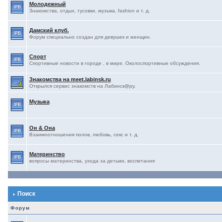
Молодежный
Знакомства, отдых, тусовки, музыка, fashion и т. д.
Дамский клуб.
Форум специально создан для девушек и женщин.
Спорт
Спортивные новости в городе , в мире. Околоспортивные обсуждения.
Знакомства на meet.labinsk.ru
Открылся сервис знакомств на Лабинск@ру.
Музыка
Он & Она
Взаимоотношения полов, любовь, секс и т. д.
Материнство
вопросы материнства, ухода за детьми, воспитания
Поиск
Форум