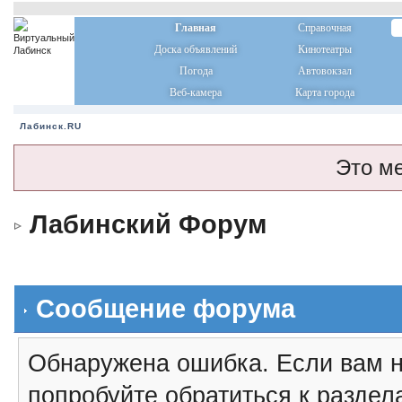
Главная
Справочная
Доска объявлений
Кинотеатры
Погода
Автовокзал
Веб-камера
Карта города
Лабинск.RU
Это м
Лабинский Форум
Сообщение форума
Обнаружена ошибка. Если вам н
попробуйте обратиться к разде