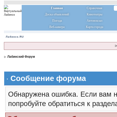
Главная
Справочная
Доска объявлений
Кинотеатры
Погода
Автовокзал
Веб-камера
Карта города
Лабинск.RU
Э
Лабинский Форум
Сообщение форума
Обнаружена ошибка. Если вам н
попробуйте обратиться к разде