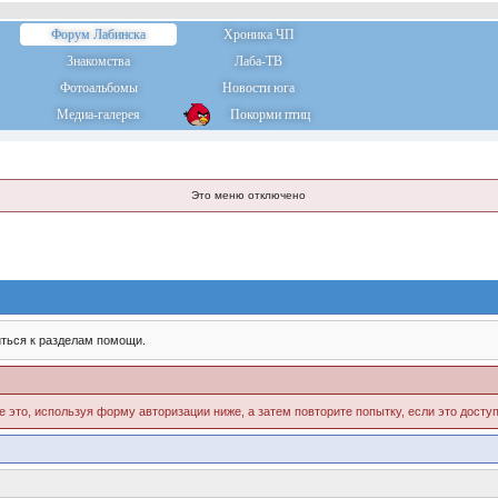
Форум Лабинска
Хроника ЧП
Знакомства
Лаба-ТВ
Фотоальбомы
Новости юга
Медиа-галерея
Покорми птиц
Это меню отключено
ться к разделам помощи.
е это, используя форму авторизации ниже, а затем повторите попытку, если это доступ