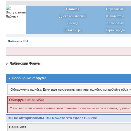
Главная
Справочная
Доска объявлений
Кинотеатры
Погода
Автовокзал
Веб-камера
Карта города
Лабинск.RU
Лабинский Форум
Сообщение форума
Обнаружена ошибка. Если вам неизвестны причины ошибки, попробуйте обрати
Обнаружена ошибка:
У вас нет прав использования этой функции. Если вы не авторизованы, сделайт
Вы не авторизованы. Вы можете это сделать ниже.
Ваше имя