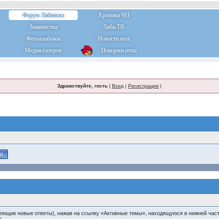
Форум Лабинска
Хроника ЧП
Знакомства
Лаба-ТВ
Фотоальбомы
Новости юга
Медиа-галерея
Покорми птиц
Здравствуйте, гость
(
Вход
|
Регистрация
)
еющие новые ответы), нажав на ссылку «Активные темы», находящуюся в нижней част