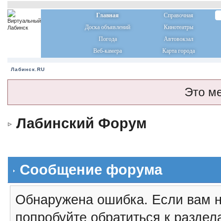
Главная
Справочная
Доска объявлений
Кинотеатры
Погода
Автовокзал
Веб-камера
Карта города
Лабинск.RU
Это м
Лабинский Форум
Сообщение форума
Обнаружена ошибка. Если вам н
попробуйте обратиться к разде