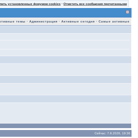
лить установленные форумом cookies
·
Отметить все сообщения прочитанными
ктивные темы
·
Администрация
·
Активные сегодня
·
Самые активные
Сейчас: 7.8.2026, 19:36