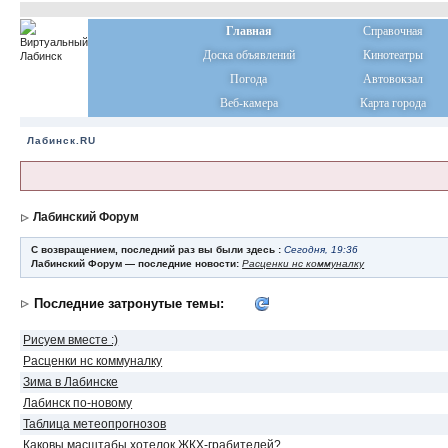
Главная
Справочная
Доска объявлений
Кинотеатры
Погода
Автовокзал
Веб-камера
Карта города
Лабинск.RU
Лабинский Форум
С возвращением, последний раз вы были здесь :
Сегодня, 19:36
Лабинский Форум — последние новости:
Расценки нс коммуналку
Последние затронутые темы:
Рисуем вместе :)
Расценки нс коммуналку
Зима в Лабинске
Лабинск по-новому
Таблица метеопрогнозов
Каковы масштабы хотелок ЖКХ-грабителей?