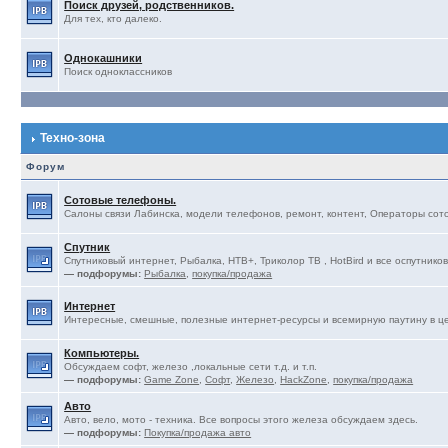
Поиск друзей, родственников.
Для тех, кто далеко.
Однокашники
Поиск одноклассников
Техно-зона
Форум
Сотовые телефоны.
Салоны связи Лабинска, модели телефонов, ремонт, контент, Операторы сотов
Спутник
Спутниковый интернет, Рыбалка, НТВ+, Триколор ТВ , HotBird и все оспутников
— подфорумы:
Рыбалка
,
покупка/продажа
Интернет
Интересные, смешные, полезные интернет-ресурсы и всемирную паутину в ц
Компьютеры.
Обсуждаем софт, железо ,локальные сети т.д. и т.п.
— подфорумы:
Game Zone
,
Софт
,
Железо
,
HackZone
,
покупка/продажа
Авто
Авто, вело, мото - техника. Все вопросы этого железа обсуждаем здесь.
— подфорумы:
Покупка/продажа авто