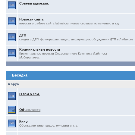
Советы адвоката.
Новости сайта
новости о работе сайта labinsk.ru, новые сервисы, изменения, и т.д.
ДТП
сводки о ДТП, фотографии, видео, информация, обсуждения ДТП в Лабинске
Kриминальные новости
Криминальные новости Следственного Комитета Лабинска
Модераторы:
Беседка
Форум
О том о сем.
Объявления
Кино
Обсуждаем кино, видео, мультики и т. д.