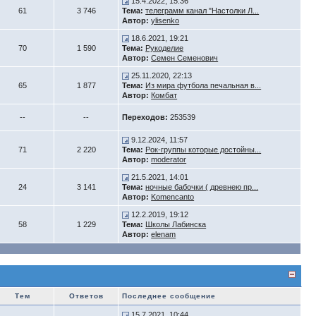
15.4.2022, 15:36
61
3 746
Тема:
телеграмм канал "Настолки Л...
Автор:
ylisenko
18.6.2021, 19:21
70
1 590
Тема:
Рукоделие
Автор:
Семен Семенович
25.11.2020, 22:13
65
1 877
Тема:
Из мира футбола печальная в...
Автор:
Комбат
--
--
Переходов:
253539
9.12.2024, 11:57
71
2 220
Тема:
Рок-группы которые достойны...
Автор:
moderator
21.5.2021, 14:01
24
3 141
Тема:
ночные бабочки ( древнею пр...
Автор:
Komencanto
12.2.2019, 19:12
58
1 229
Тема:
Школы Лабинска
Автор:
elenam
Тем
Ответов
Последнее сообщение
15.7.2021, 10:44