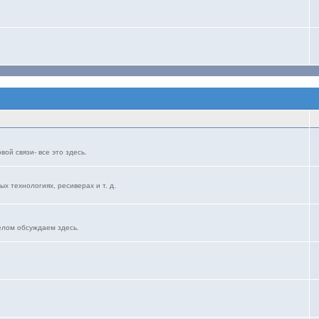
ой связи- все это здесь.
ых технологиях, ресиверах и т. д.
елом обсуждаем здесь.