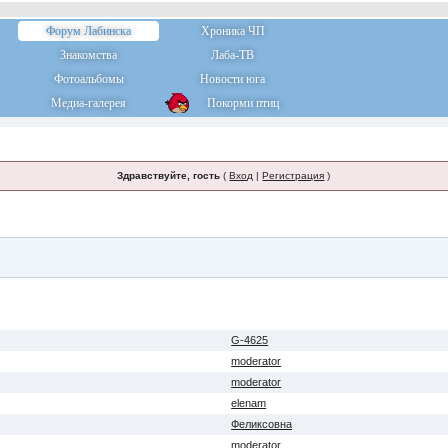
Форум Лабинска
Хроника ЧП
Знакомства
Лаба-ТВ
Фотоальбомы
Новости юга
Медиа-галерея
Покорми птиц
Здравствуйте, гость
(
Вход
|
Регистрация
)
G-4625
moderator
moderator
elenam
Феликсовна
moderator