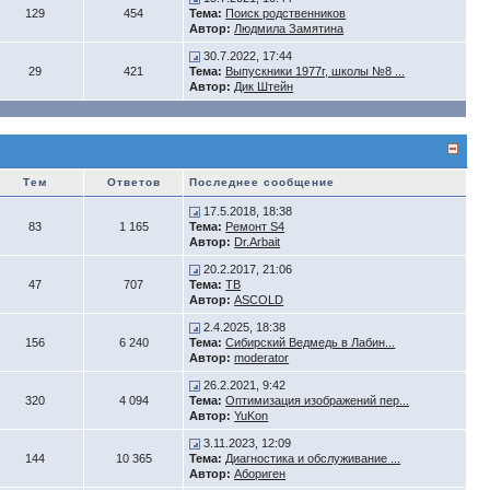
129
454
Тема:
Поиск родственников
Автор:
Людмила Замятина
30.7.2022, 17:44
29
421
Тема:
Выпускники 1977г, школы №8 ...
Автор:
Дик Штейн
Тем
Ответов
Последнее сообщение
17.5.2018, 18:38
83
1 165
Тема:
Ремонт S4
Автор:
Dr.Arbait
20.2.2017, 21:06
47
707
Тема:
ТВ
Автор:
ASCOLD
2.4.2025, 18:38
156
6 240
Тема:
Сибирский Ведмедь в Лабин...
Автор:
moderator
26.2.2021, 9:42
320
4 094
Тема:
Оптимизация изображений пер...
Автор:
YuKon
3.11.2023, 12:09
144
10 365
Тема:
Диагностика и обслуживание ...
Автор:
Абориген