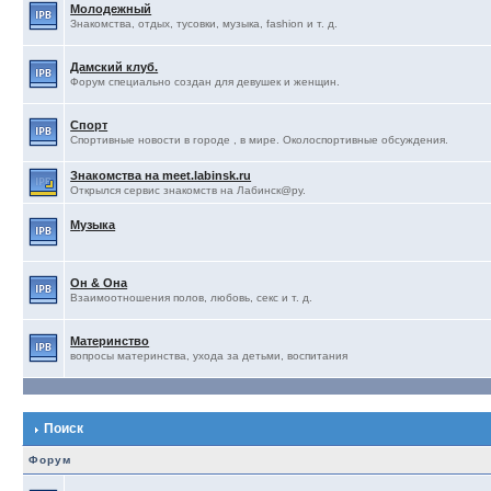
Молодежный
Знакомства, отдых, тусовки, музыка, fashion и т. д.
Дамский клуб.
Форум специально создан для девушек и женщин.
Спорт
Спортивные новости в городе , в мире. Околоспортивные обсуждения.
Знакомства на meet.labinsk.ru
Открылся сервис знакомств на Лабинск@ру.
Музыка
Он & Она
Взаимоотношения полов, любовь, секс и т. д.
Материнство
вопросы материнства, ухода за детьми, воспитания
Поиск
Форум