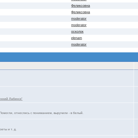
Феликсовна
Феликсовна
moderator
moderator
осколок
elenam
moderator
енний Лабинск"
Помогли, отнеслись с пониманием, выручили - в белый.
еты и т. д.