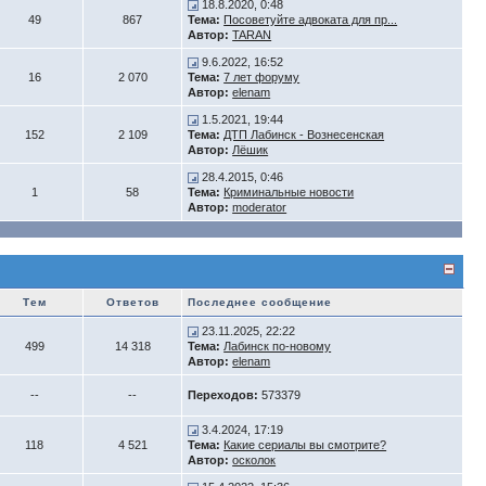
18.8.2020, 0:48
49
867
Тема:
Посоветуйте адвоката для пр...
Автор:
TARAN
9.6.2022, 16:52
16
2 070
Тема:
7 лет форуму
Автор:
elenam
1.5.2021, 19:44
152
2 109
Тема:
ДТП Лабинск - Вознесенская
Автор:
Лёшик
28.4.2015, 0:46
1
58
Тема:
Криминальные новости
Автор:
moderator
Тем
Ответов
Последнее сообщение
23.11.2025, 22:22
499
14 318
Тема:
Лабинск по-новому
Автор:
elenam
--
--
Переходов:
573379
3.4.2024, 17:19
118
4 521
Тема:
Какие сериалы вы смотрите?
Автор:
осколок