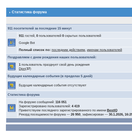
Статистика форума
911 посетителей за последние 15 минут
911
гостей,
0
пользователей
0
скрытых пользователей
Google Bot
Полный список по:
последним действиям
,
именам пользователей
Поздравляем с днем рождения наших пользователей:
1
пользователь празднует свой день рождения
Djon
(
37
)
Будущие календарные события (в пределах 5 дней)
Будущие календарные события отсутствуют
Статистика форума
На форуме сообщений:
116 051
Зарегистрировано пользователей:
4 419
Приветствуем последнего зарегистрированного по имени
BestIQ
Рекорд посещаемости форума —
26 950
, зафиксирован —
30.1.2026, 16:2