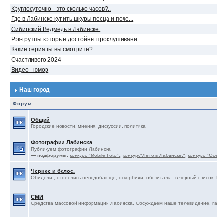
Круглосуточно - это сколько часов?..
Где в Лабинске купить шкуры песца и поче...
Сибирский Ведмедь в Лабинске.
Рок-группы которые достойны прослушивани...
Какие сериалы вы смотрите?
Счастливого 2024
Видео - юмор
Наш город
Форум
Общий
Городские новости, мнения, дискуссии, политика
Фотографии Лабинска
Публикуем фотографии Лабинска
— подфорумы:
конкурс "Mobile Foto".
,
конкурс"Лето в Лабинске."
,
конкурс "Ос
Черное и белое.
Обидели , отнеслись неподобающе, оскорбили, обсчитали - в черный список. 
СМИ
Средства массовой информации Лабинска. Обсуждаем наше телевидение, газ