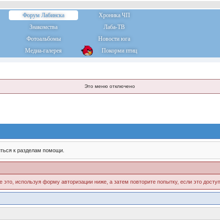
Форум Лабинска
Хроника ЧП
Знакомства
Лаба-ТВ
Фотоальбомы
Новости юга
Медиа-галерея
Покорми птиц
Это меню отключено
ться к разделам помощи.
е это, используя форму авторизации ниже, а затем повторите попытку, если это доступ