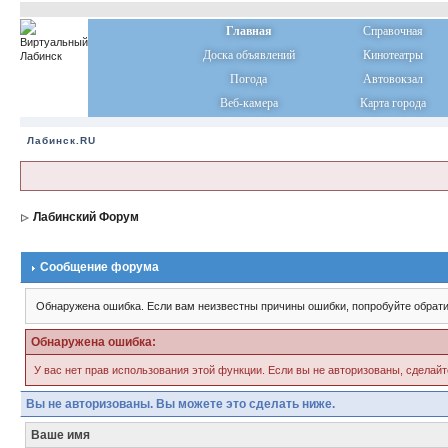
Главная
Справочная
Доска объявлений
Кинотеатры
Погода
Автовокзал
Веб-камера
Карта города
Лабинск.RU
Лабинский Форум
Сообщение форума
Обнаружена ошибка. Если вам неизвестны причины ошибки, попробуйте обрати
Обнаружена ошибка:
У вас нет прав использования этой функции. Если вы не авторизованы, сделайт
Вы не авторизованы. Вы можете это сделать ниже.
Ваше имя