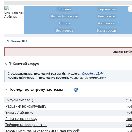
Главная
Справочная
Доска объявлений
Кинотеатры
Погода
Автовокзал
Веб-камера
Карта города
Лабинск.RU
Здравствуйт
Лабинский Форум
С возвращением, последний раз вы были здесь :
Сегодня, 11:44
Лабинский Форум — последние новости:
Расценки нс коммуналку
Последние затронутые темы:
Рисуем вместе :)
G-4
Расценки нс коммуналку
mod
Зима в Лабинске
mod
Лабинск по-новому
ele
Таблица метеопрогнозов
Фел
Каковы масштабы хотелок ЖКХ-грабителей?
mod