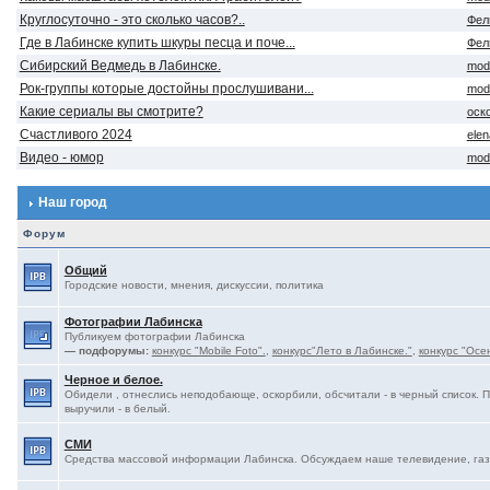
Круглосуточно - это сколько часов?..
Фел
Где в Лабинске купить шкуры песца и поче...
Фел
Сибирский Ведмедь в Лабинске.
mod
Рок-группы которые достойны прослушивани...
mod
Какие сериалы вы смотрите?
оск
Счастливого 2024
ele
Видео - юмор
mod
Наш город
Форум
Общий
Городские новости, мнения, дискуссии, политика
Фотографии Лабинска
Публикуем фотографии Лабинска
— подфорумы:
конкурс "Mobile Foto".
,
конкурс"Лето в Лабинске."
,
конкурс "Осе
Черное и белое.
Обидели , отнеслись неподобающе, оскорбили, обсчитали - в черный список. 
выручили - в белый.
СМИ
Средства массовой информации Лабинска. Обсуждаем наше телевидение, газе