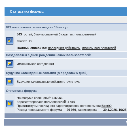
Статистика форума
843 посетителей за последние 15 минут
843
гостей,
0
пользователей
0
скрытых пользователей
Yandex Bot
Полный список по:
последним действиям
,
именам пользователей
Поздравляем с днем рождения наших пользователей:
Именинников сегодня нет
Будущие календарные события (в пределах 5 дней)
Будущие календарные события отсутствуют
Статистика форума
На форуме сообщений:
116 051
Зарегистрировано пользователей:
4 419
Приветствуем последнего зарегистрированного по имени
BestIQ
Рекорд посещаемости форума —
26 950
, зафиксирован —
30.1.2026, 16:25