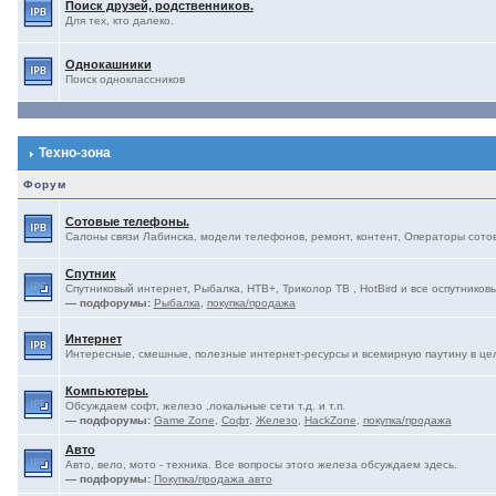
Поиск друзей, родственников.
Для тех, кто далеко.
Однокашники
Поиск одноклассников
Техно-зона
Форум
Сотовые телефоны.
Салоны связи Лабинска, модели телефонов, ремонт, контент, Операторы сотово
Спутник
Спутниковый интернет, Рыбалка, НТВ+, Триколор ТВ , HotBird и все оспутниковы
— подфорумы:
Рыбалка
,
покупка/продажа
Интернет
Интересные, смешные, полезные интернет-ресурсы и всемирную паутину в це
Компьютеры.
Обсуждаем софт, железо ,локальные сети т.д. и т.п.
— подфорумы:
Game Zone
,
Софт
,
Железо
,
HackZone
,
покупка/продажа
Авто
Авто, вело, мото - техника. Все вопросы этого железа обсуждаем здесь.
— подфорумы:
Покупка/продажа авто