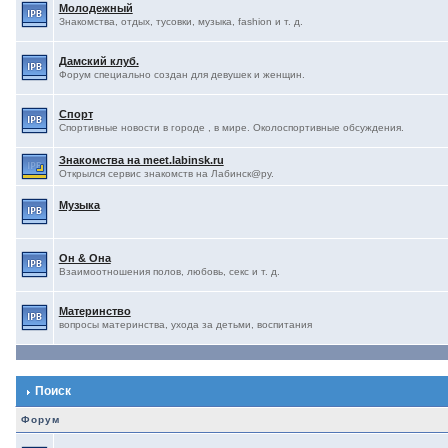
Молодежный
Знакомства, отдых, тусовки, музыка, fashion и т. д.
Дамский клуб.
Форум специально создан для девушек и женщин.
Спорт
Спортивные новости в городе , в мире. Околоспортивные обсуждения.
Знакомства на meet.labinsk.ru
Открылся сервис знакомств на Лабинск@ру.
Музыка
Он & Она
Взаимоотношения полов, любовь, секс и т. д.
Материнство
вопросы материнства, ухода за детьми, воспитания
Поиск
Форум