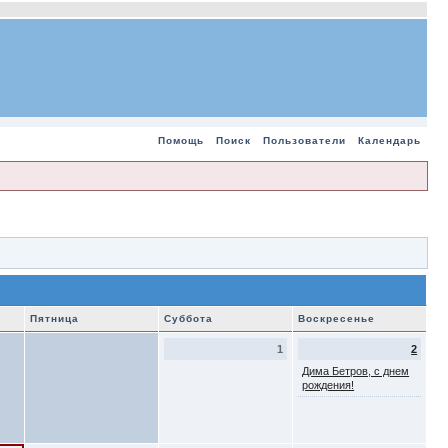
Помощь
Поиск
Пользователи
Календарь
Пятница
Суббота
Воскресенье
1
2
Дима Бетров, с днем
рождения!