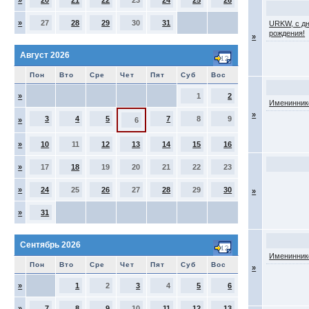
»
20
21
22
23
24
25
26
»
27
28
29
30
31
URKW, с д
рождения!
»
Август 2026
Пон
Вто
Сре
Чет
Пят
Суб
Вос
»
1
2
Именинник
»
3
4
5
7
8
9
»
6
»
10
11
12
13
14
15
16
»
17
18
19
20
21
22
23
»
24
25
26
27
28
29
30
»
»
31
Сентябрь 2026
Именинник
Пон
Вто
Сре
Чет
Пят
Суб
Вос
»
»
1
2
3
4
5
6
»
7
8
9
10
11
12
13