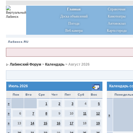
Главная
Справочная
Доска объявлений
Кинотеатры
Погода
Автовокзал
Веб-камера
Карта города
Лабинск.RU
Лабинский Форум
>
Календарь
> Август 2026
Июль 2026
Календарь с
Пон
Вто
Сре
Чет
Пят
Суб
Вос
Понедель
»
1
2
3
4
5
»
6
7
8
9
10
11
12
»
»
13
14
15
16
17
18
19