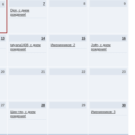
7
8
9
6
Djon, с днем
рождения!
13
14
15
16
tatyana1408, с днем
Именинников: 2
Jo#n, с днем
рождения!
рождения!
20
21
22
23
27
28
29
30
Шин-тян, с днем
Именинников: 3
рождения!