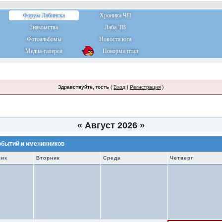
Форум Лабинска
Хроника ЧП
Знакомства
Лаба-ТВ
Фотоальбомы
Новости юга
Медиа-галерея
Покорми птиц
Здравствуйте, гость
(
Вход
|
Регистрация
)
«
Август 2026
»
обытий и именинников
ник
Вторник
Среда
Четверг