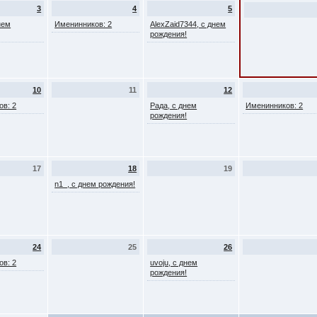
3
4
5
нем
Именинников: 2
AlexZaid7344, с днем
рождения!
10
11
12
ов: 2
Рада, с днем
Именинников: 2
рождения!
17
18
19
n1_, с днем рождения!
24
25
26
ов: 2
uvoju, с днем
рождения!