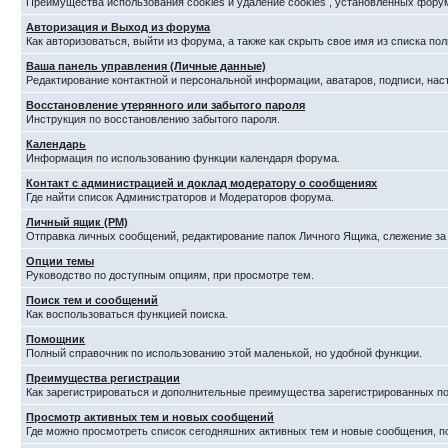
Преимущества использования cookies и удаление cookies , установленных фору
Авторизация и Выход из форума
Как авторизоваться, выйти из форума, а также как скрыть свое имя из списка п
Ваша панель управления (Личные данные)
Редактирование контактной и персональной информации, аватаров, подписи, нас
Восстановление утерянного или забытого пароля
Инструкция по восстановлению забытого пароля.
Календарь
Информация по использованию функции календаря форума.
Контакт с администрацией и доклад модератору о сообщениях
Где найти список Администраторов и Модераторов форума.
Личный ящик (PM)
Отправка личных сообщений, редактирование папок Личного Ящика, слежение з
Опции темы
Руководство по доступным опциям, при просмотре тем.
Поиск тем и сообщений
Как воспользоваться функцией поиска.
Помощник
Полный справочник по использованию этой маленькой, но удобной функции.
Преимущества регистрации
Как зарегистрироваться и дополнительные преимущества зарегистрированных по
Просмотр активных тем и новых сообщений
Где можно просмотреть список сегодняшних активных тем и новые сообщения, 