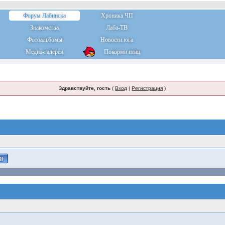
Форум Лабинска
Хроника ЧП
Знакомства
Лаба-ТВ
Фотоальбомы
Новости юга
Медиа-галерея
Покорми птиц
Здравствуйте, гость
(
Вход
|
Регистрация
)