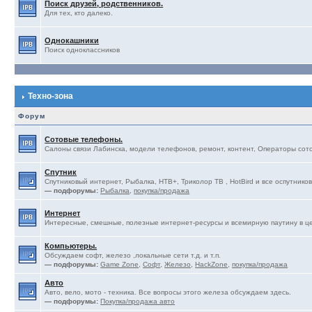
Поиск друзей, родственников.
Для тех, кто далеко.
Однокашники
Поиск одноклассников
Техно-зона
Форум
Сотовые телефоны.
Салоны связи Лабинска, модели телефонов, ремонт, контент, Операторы сотов
Спутник
Спутниковый интернет, Рыбалка, НТВ+, Триколор ТВ , HotBird и все оспутников
— подфорумы:
Рыбалка
,
покупка/продажа
Интернет
Интересные, смешные, полезные интернет-ресурсы и всемирную паутину в ц
Компьютеры.
Обсуждаем софт, железо ,локальные сети т.д. и т.п.
— подфорумы:
Game Zone
,
Софт
,
Железо
,
HackZone
,
покупка/продажа
Авто
Авто, вело, мото - техника. Все вопросы этого железа обсуждаем здесь.
— подфорумы:
Покупка/продажа авто