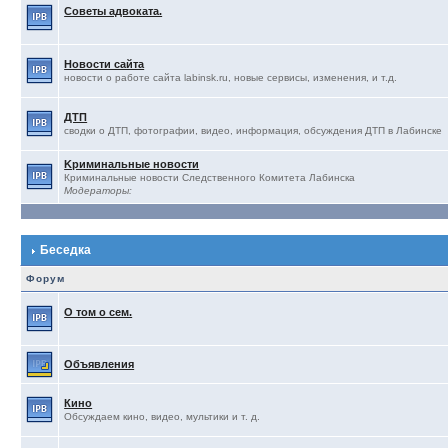
Советы адвоката.
Новости сайта
новости о работе сайта labinsk.ru, новые сервисы, изменения, и т.д.
ДТП
сводки о ДТП, фотографии, видео, информация, обсуждения ДТП в Лабинске
Kриминальные новости
Криминальные новости Следственного Комитета Лабинска
Модераторы:
Беседка
Форум
О том о сем.
Объявления
Кино
Обсуждаем кино, видео, мультики и т. д.