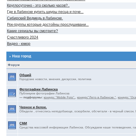
Круглосуточно - это сколько часов?..
Где в Лабинске купить шкуры песца и поче...
Сибирский Ведмедь в Лабинске.
Рок-группы которые достойны прослушивани...
Какие сериалы вы смотрите?
Счастливого 2024
Видео - юмор
Наш город
Форум
Общий
Городские новости, мнения, дискуссии, политика
Фотографии Лабинска
Публикуем фотографии Лабинска
— подфорумы:
конкурс "Mobile Foto".
,
конкурс"Лето в Лабинске."
,
конкурс "Ос
Черное и белое.
Обидели , отнеслись неподобающе, оскорбили, обсчитали - в черный список. 
СМИ
Средства массовой информации Лабинска. Обсуждаем наше телевидение, газ