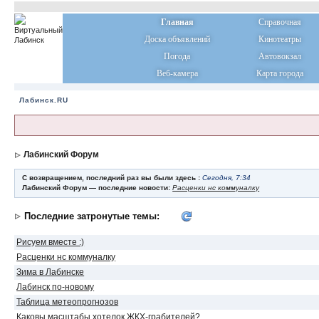
Главная
Справочная
Доска объявлений
Кинотеатры
Погода
Автовокзал
Веб-камера
Карта города
Лабинск.RU
Лабинский Форум
С возвращением, последний раз вы были здесь :
Сегодня, 7:34
Лабинский Форум — последние новости:
Расценки нс коммуналку
Последние затронутые темы:
Рисуем вместе :)
Расценки нс коммуналку
Зима в Лабинске
Лабинск по-новому
Таблица метеопрогнозов
Каковы масштабы хотелок ЖКХ-грабителей?