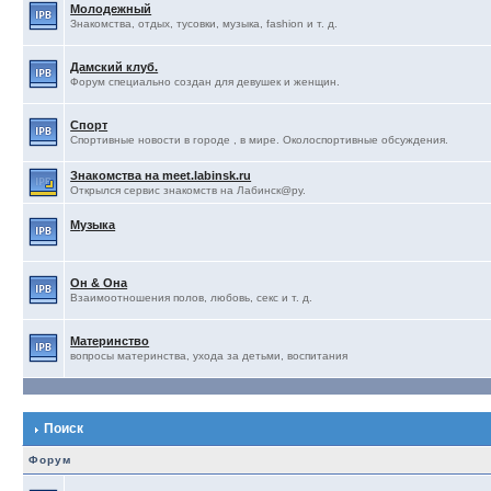
Молодежный
Знакомства, отдых, тусовки, музыка, fashion и т. д.
Дамский клуб.
Форум специально создан для девушек и женщин.
Спорт
Спортивные новости в городе , в мире. Околоспортивные обсуждения.
Знакомства на meet.labinsk.ru
Открылся сервис знакомств на Лабинск@ру.
Музыка
Он & Она
Взаимоотношения полов, любовь, секс и т. д.
Материнство
вопросы материнства, ухода за детьми, воспитания
Поиск
Форум