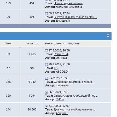
129
454
Тема:
Поиск родственников
Автор:
Людмила Замятина
30.7.2022, 17:44
29
421
Тема:
Выпускники 1977г, школы №8 ...
Автор:
Дик Штейн
Тем
Ответов
Последнее сообщение
17.5.2018, 18:38
83
1 165
Тема:
Ремонт S4
Автор:
Dr.Arbait
20.2.2017, 21:06
47
707
Тема:
ТВ
Автор:
ASCOLD
2.4.2025, 18:38
156
6 240
Тема:
Сибирский Ведмедь в Лабин...
Автор:
moderator
26.2.2021, 9:42
320
4 094
Тема:
Оптимизация изображений пер...
Автор:
YuKon
3.11.2023, 12:09
144
10 365
Тема:
Диагностика и обслуживание ...
Автор:
Абориген