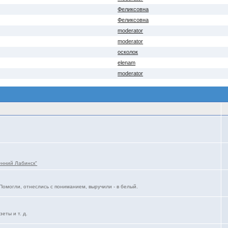
Феликсовна
Феликсовна
moderator
moderator
осколок
elenam
moderator
енний Лабинск"
Помогли, отнеслись с пониманием, выручили - в белый.
еты и т. д.