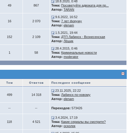
18.8.2020, 0:48
49
867
Тема:
Посоветуйте адвоката для пр...
Автор:
TARAN
9.6.2022, 16:52
16
2 070
Тема:
7 лет форуму
Автор:
elenam
1.5.2021, 19:44
152
2 109
Тема:
ДТП Лабинск - Вознесенская
Автор:
Лёшик
28.4.2015, 0:46
1
58
Тема:
Криминальные новости
Автор:
moderator
Тем
Ответов
Последнее сообщение
23.11.2025, 22:22
499
14 318
Тема:
Лабинск по-новому
Автор:
elenam
--
--
Переходов:
573426
3.4.2024, 17:19
118
4 521
Тема:
Какие сериалы вы смотрите?
Автор:
осколок