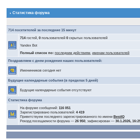
Статистика форума
714 посетителей за последние 15 минут
714
гостей,
0
пользователей
0
скрытых пользователей
Yandex Bot
Полный список по:
последним действиям
,
именам пользователей
Поздравляем с днем рождения наших пользователей:
Именинников сегодня нет
Будущие календарные события (в пределах 5 дней)
Будущие календарные события отсутствуют
Статистика форума
На форуме сообщений:
116 051
Зарегистрировано пользователей:
4 419
Приветствуем последнего зарегистрированного по имени
BestIQ
Рекорд посещаемости форума —
26 950
, зафиксирован —
30.1.2026, 16:2