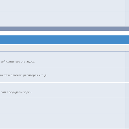
ой связи- все это здесь.
ых технологиях, ресиверах и т. д.
елом обсуждаем здесь.