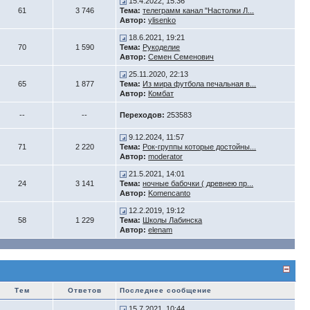
15.4.2022, 15:36
61
3 746
Тема:
телеграмм канал "Настолки Л...
Автор:
ylisenko
18.6.2021, 19:21
70
1 590
Тема:
Рукоделие
Автор:
Семен Семенович
25.11.2020, 22:13
65
1 877
Тема:
Из мира футбола печальная в...
Автор:
Комбат
--
--
Переходов:
253583
9.12.2024, 11:57
71
2 220
Тема:
Рок-группы которые достойны...
Автор:
moderator
21.5.2021, 14:01
24
3 141
Тема:
ночные бабочки ( древнею пр...
Автор:
Komencanto
12.2.2019, 19:12
58
1 229
Тема:
Школы Лабинска
Автор:
elenam
Тем
Ответов
Последнее сообщение
15.7.2021, 10:44