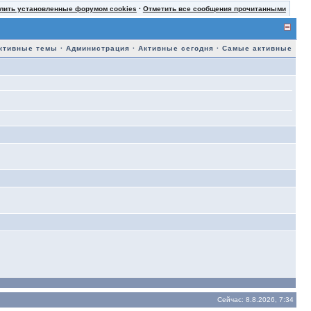
лить установленные форумом cookies
·
Отметить все сообщения прочитанными
ктивные темы
·
Администрация
·
Активные сегодня
·
Самые активные
Сейчас: 8.8.2026, 7:34