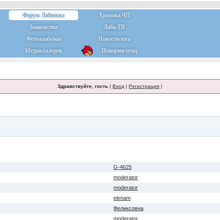
Форум Лабинска
Хроника ЧП
Знакомства
Лаба-ТВ
Фотоальбомы
Новости юга
Медиа-галерея
Покорми птиц
Здравствуйте, гость
(
Вход
|
Регистрация
)
G-4625
moderator
moderator
elenam
Феликсовна
moderator