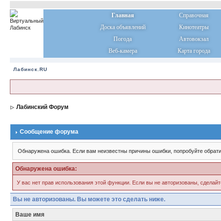
Главная
Справочная
Доска объявлений
Кинотеатры
Погода
Автовокзал
Веб-камера
Карта города
Лабинск.RU
Лабинский Форум
Сообщение форума
Обнаружена ошибка. Если вам неизвестны причины ошибки, попробуйте обрати
Обнаружена ошибка:
У вас нет прав использования этой функции. Если вы не авторизованы, сделайт
Вы не авторизованы. Вы можете это сделать ниже.
Ваше имя