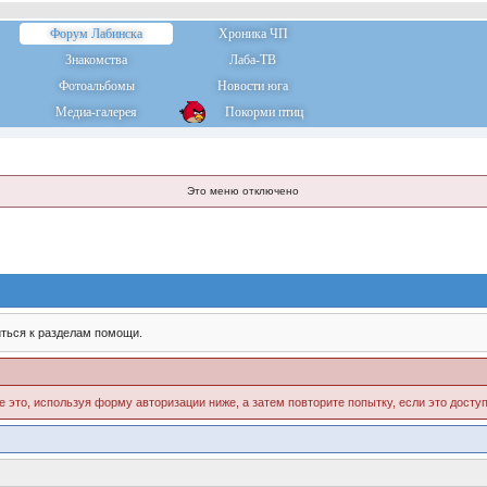
Форум Лабинска
Хроника ЧП
Знакомства
Лаба-ТВ
Фотоальбомы
Новости юга
Медиа-галерея
Покорми птиц
Это меню отключено
ться к разделам помощи.
е это, используя форму авторизации ниже, а затем повторите попытку, если это доступ