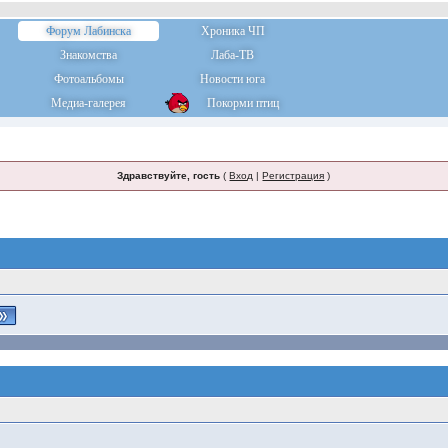
Форум Лабинска
Хроника ЧП
Знакомства
Лаба-ТВ
Фотоальбомы
Новости юга
Медиа-галерея
Покорми птиц
Здравствуйте, гость
(
Вход
|
Регистрация
)