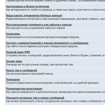
Преимущества использования cookies и удаление cookies , установленных фору
Авторизация и Выход из форума
Как авторизоваться, выйти из форума, а также как скрыть свое имя из списка п
Ваша панель управления (Личные данные)
Редактирование контактной и персональной информации, аватаров, подписи, нас
Восстановление утерянного или забытого пароля
Инструкция по восстановлению забытого пароля.
Календарь
Информация по использованию функции календаря форума.
Контакт с администрацией и доклад модератору о сообщениях
Где найти список Администраторов и Модераторов форума.
Личный ящик (PM)
Отправка личных сообщений, редактирование папок Личного Ящика, слежение з
Опции темы
Руководство по доступным опциям, при просмотре тем.
Поиск тем и сообщений
Как воспользоваться функцией поиска.
Помощник
Полный справочник по использованию этой маленькой, но удобной функции.
Преимущества регистрации
Как зарегистрироваться и дополнительные преимущества зарегистрированных по
Просмотр активных тем и новых сообщений
Где можно просмотреть список сегодняшних активных тем и новые сообщения, 