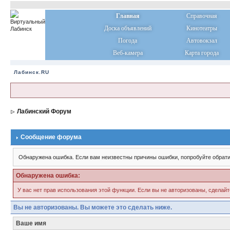
Главная
Справочная
Доска объявлений
Кинотеатры
Погода
Автовокзал
Веб-камера
Карта города
Лабинск.RU
Лабинский Форум
Сообщение форума
Обнаружена ошибка. Если вам неизвестны причины ошибки, попробуйте обрати
Обнаружена ошибка:
У вас нет прав использования этой функции. Если вы не авторизованы, сделайт
Вы не авторизованы. Вы можете это сделать ниже.
Ваше имя