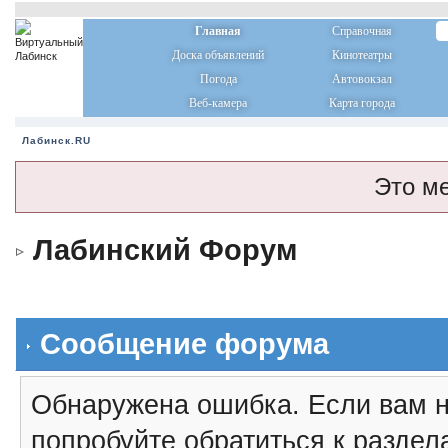
Главная
Справочная
Доска объявлений
Кинотеатры
Погода
Автовокзал
Веб-камера
Карта города
Лабинск.RU
Это м
Лабинский Форум
Сообщение форума
Обнаружена ошибка. Если вам н
попробуйте обратиться к разде