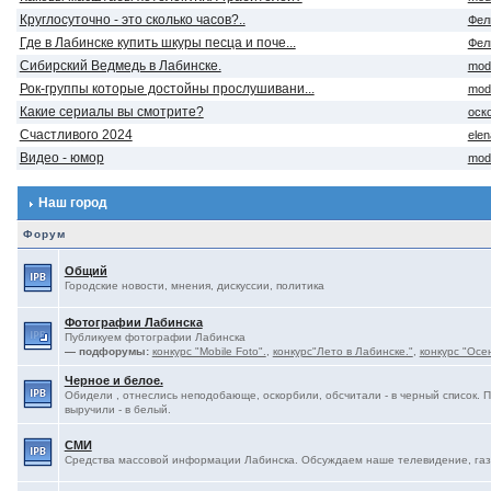
Круглосуточно - это сколько часов?..
Фел
Где в Лабинске купить шкуры песца и поче...
Фел
Сибирский Ведмедь в Лабинске.
mod
Рок-группы которые достойны прослушивани...
mod
Какие сериалы вы смотрите?
оск
Счастливого 2024
ele
Видео - юмор
mod
Наш город
Форум
Общий
Городские новости, мнения, дискуссии, политика
Фотографии Лабинска
Публикуем фотографии Лабинска
— подфорумы:
конкурс "Mobile Foto".
,
конкурс"Лето в Лабинске."
,
конкурс "Осе
Черное и белое.
Обидели , отнеслись неподобающе, оскорбили, обсчитали - в черный список. 
выручили - в белый.
СМИ
Средства массовой информации Лабинска. Обсуждаем наше телевидение, газе