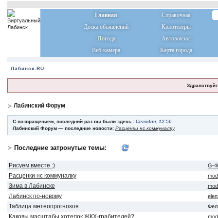
Главная
Справочная
Доска объявлений
Кинотеатры
Погода
Автовокзал
Веб-камера
Карта города
Лабинск.RU
Здравствуйт
Лабинский Форум
С возвращением, последний раз вы были здесь :
Сегодня, 12:56
Лабинский Форум — последние новости:
Расценки нс коммуналку
Последние затронутые темы:
Рисуем вместе :)
G-4
Расценки нс коммуналку
mod
Зима в Лабинске
mod
Лабинск по-новому
ele
Таблица метеопрогнозов
Фел
Каковы масштабы хотелок ЖКХ-грабителей?
mod