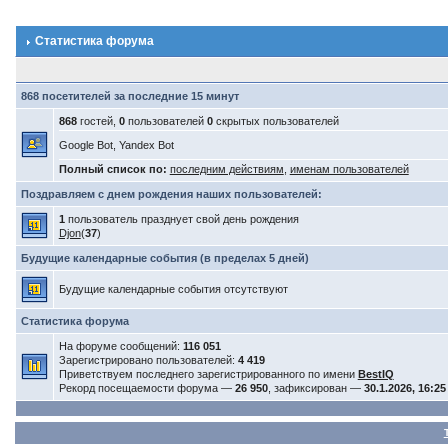
Статистика форума
868 посетителей за последние 15 минут
868
гостей,
0
пользователей
0
скрытых пользователей
Google Bot, Yandex Bot
Полный список по:
последним действиям
,
именам пользователей
Поздравляем с днем рождения наших пользователей:
1
пользователь празднует свой день рождения
Djon
(
37
)
Будущие календарные события (в пределах 5 дней)
Будущие календарные события отсутствуют
Статистика форума
На форуме сообщений:
116 051
Зарегистрировано пользователей:
4 419
Приветствуем последнего зарегистрированного по имени
BestIQ
Рекорд посещаемости форума —
26 950
, зафиксирован —
30.1.2026, 16:25