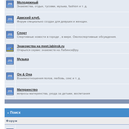
Молодежный
Знакомства, отдых, тусовки, музыка, fashion и т. д.
Дамский клуб.
Форум специально создан для девушек и женщин.
Спорт
Спортивные новости в городе , в мире. Околоспортивные обсуждения.
Знакомства на meet.labinsk.ru
Открылся сервис знакомств на Лабинск@ру.
Музыка
Он & Она
Взаимоотношения полов, любовь, секс и т. д.
Материнство
вопросы материнства, ухода за детьми, воспитания
Поиск
Форум