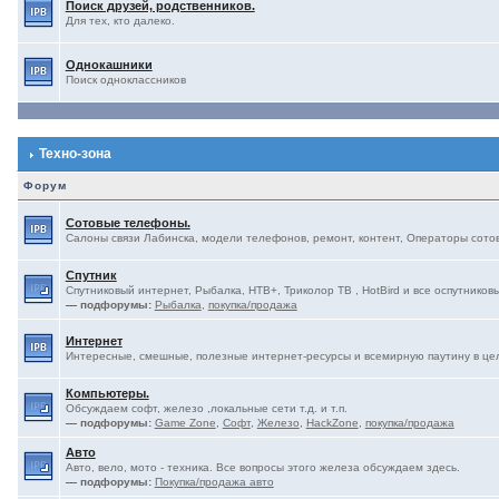
Поиск друзей, родственников.
Для тех, кто далеко.
Однокашники
Поиск одноклассников
Техно-зона
Форум
Сотовые телефоны.
Салоны связи Лабинска, модели телефонов, ремонт, контент, Операторы сотово
Спутник
Спутниковый интернет, Рыбалка, НТВ+, Триколор ТВ , HotBird и все оспутниковы
— подфорумы:
Рыбалка
,
покупка/продажа
Интернет
Интересные, смешные, полезные интернет-ресурсы и всемирную паутину в це
Компьютеры.
Обсуждаем софт, железо ,локальные сети т.д. и т.п.
— подфорумы:
Game Zone
,
Софт
,
Железо
,
HackZone
,
покупка/продажа
Авто
Авто, вело, мото - техника. Все вопросы этого железа обсуждаем здесь.
— подфорумы:
Покупка/продажа авто