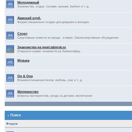
Молодежный
Знакомства, отдых, тусовки, музыка, fashion и т. д.
Дамский клуб.
Форум специально создан для девушек и женщин.
Спорт
Спортивные новости в городе , в мире. Околоспортивные обсуждения.
Знакомства на meet.labinsk.ru
Открылся сервис знакомств на Лабинск@ру.
Музыка
Он & Она
Взаимоотношения полов, любовь, секс и т. д.
Материнство
вопросы материнства, ухода за детьми, воспитания
Поиск
Форум