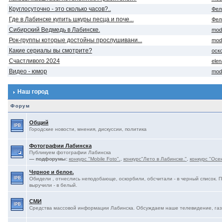
Круглосуточно - это сколько часов?..
Фел
Где в Лабинске купить шкуры песца и поче...
Фел
Сибирский Ведмедь в Лабинске.
mod
Рок-группы которые достойны прослушивани...
mod
Какие сериалы вы смотрите?
оск
Счастливого 2024
ele
Видео - юмор
mod
Наш город
Форум
Общий
Городские новости, мнения, дискуссии, политика
Фотографии Лабинска
Публикуем фотографии Лабинска
— подфорумы:
конкурс "Mobile Foto".
,
конкурс"Лето в Лабинске."
,
конкурс "Осе
Черное и белое.
Обидели , отнеслись неподобающе, оскорбили, обсчитали - в черный список. 
выручили - в белый.
СМИ
Средства массовой информации Лабинска. Обсуждаем наше телевидение, газе