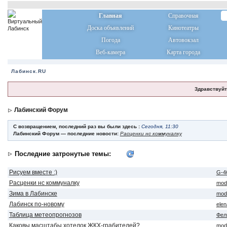
Главная
Справочная
Доска объявлений
Кинотеатры
Погода
Автовокзал
Веб-камера
Карта города
Лабинск.RU
Здравствуйт
Лабинский Форум
С возвращением, последний раз вы были здесь :
Сегодня, 11:30
Лабинский Форум — последние новости:
Расценки нс коммуналку
Последние затронутые темы:
Рисуем вместе :)
G-4
Расценки нс коммуналку
mod
Зима в Лабинске
mod
Лабинск по-новому
ele
Таблица метеопрогнозов
Фел
Каковы масштабы хотелок ЖКХ-грабителей?
mod