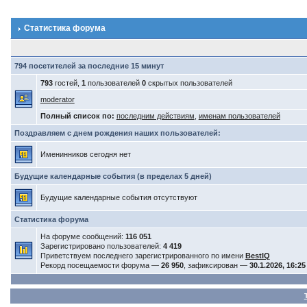
Статистика форума
794 посетителей за последние 15 минут
793
гостей,
1
пользователей
0
скрытых пользователей
moderator
Полный список по:
последним действиям
,
именам пользователей
Поздравляем с днем рождения наших пользователей:
Именинников сегодня нет
Будущие календарные события (в пределах 5 дней)
Будущие календарные события отсутствуют
Статистика форума
На форуме сообщений:
116 051
Зарегистрировано пользователей:
4 419
Приветствуем последнего зарегистрированного по имени
BestIQ
Рекорд посещаемости форума —
26 950
, зафиксирован —
30.1.2026, 16:25