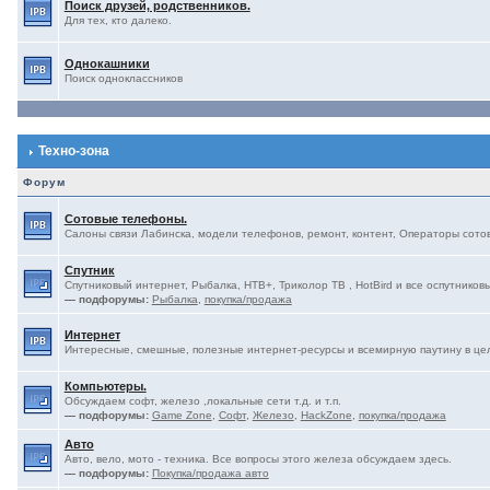
Поиск друзей, родственников.
Для тех, кто далеко.
Однокашники
Поиск одноклассников
Техно-зона
Форум
Сотовые телефоны.
Салоны связи Лабинска, модели телефонов, ремонт, контент, Операторы сотово
Спутник
Спутниковый интернет, Рыбалка, НТВ+, Триколор ТВ , HotBird и все оспутниковы
— подфорумы:
Рыбалка
,
покупка/продажа
Интернет
Интересные, смешные, полезные интернет-ресурсы и всемирную паутину в це
Компьютеры.
Обсуждаем софт, железо ,локальные сети т.д. и т.п.
— подфорумы:
Game Zone
,
Софт
,
Железо
,
HackZone
,
покупка/продажа
Авто
Авто, вело, мото - техника. Все вопросы этого железа обсуждаем здесь.
— подфорумы:
Покупка/продажа авто